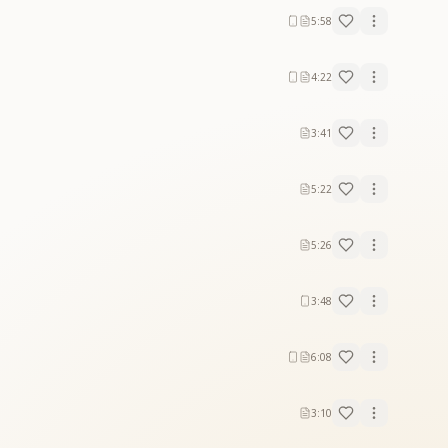
5:58
4:22
3:41
5:22
5:26
3:48
6:08
3:10