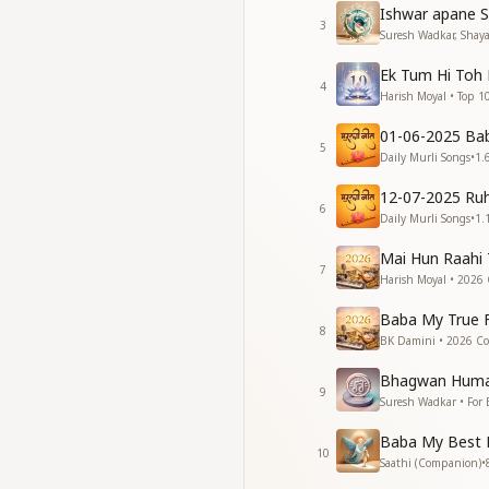
Ishwar apane S
ओ.. बाबा आ जाता, मेरे स
3
Suresh Wadkar, Shayaj
ओ बाबा आ जाता, मेरे सा
श्याम सवेरे देखु तुझको कित
Ek Tum Hi Toh
4
Harish Moyal • Top 1
01-06-2025 Ba
5
Daily Murli Songs
•
1.
12-07-2025 Ruh
6
Daily Murli Songs
•
1.
Mai Hun Raahi 
7
Harish Moyal • 2026 
Baba My True F
8
BK Damini • 2026 Col
Bhagwan Humar
9
Suresh Wadkar • For 
Baba My Best 
10
Saathi (Companion)
•