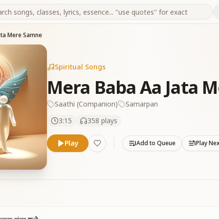
ata Mere Samne
Spiritual Songs
Mera Baba Aa Jata 
Saathi (Companion)
Samarpan
3:15
358
plays
Play
Add to Queue
Play Ne