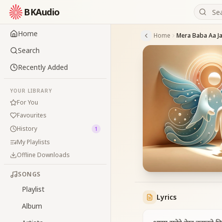
BKAudio
Home
Home
Mera Baba Aa J
Search
Recently Added
YOUR LIBRARY
For You
Favourites
History
1
My Playlists
Offline Downloads
SONGS
Playlist
Lyrics
Album