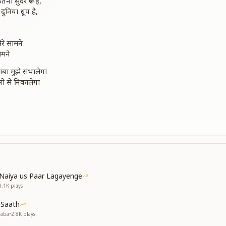
ना सुंदर रूप है,
दुनिया धूप है,
रे सामने
ामने
बा मुझे संभालेगा
ानो से निकालेगा
ामने
दुनिया फीकी लगती है
या, बाबा तुझमें लगती है
ामने
Naiya us Paar Lagayenge
3.1K
plays
 किस्मत को चमका देता,
, जीवन धन्य हो जाता ,
 Saath
Baba
•
2.8K
plays