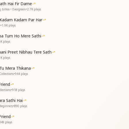
ath Hai Fir Darne
ामने
 billoo • Evergreen
•
2.7K
plays
मने
ना सुंदर रूप है
 Kadam Kadam Par Har
0
•
1.9K
plays
ba Tum Ho Mere Sathi
6K
plays
ani Preet Nibhau Tere Sath
1K
plays
Tu Mera Thikana
Collections
•
944
plays
riend
lections
•
918
plays
a Sathi Hai
Beginners
•
890
plays
Friend
849
plays