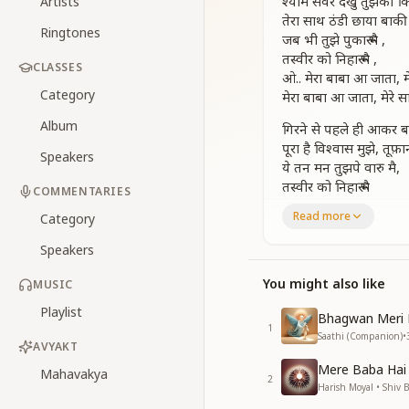
श्याम सवेरे देखु तुझको कित
Artists
तेरा साथ ठंडी छाया बाकी 
Ringtones
जब भी तुझे पुकारू मै ,
तस्वीर को निहारू मै ,
CLASSES
ओ.. मेरा बाबा आ जाता, मे
Category
मेरा बाबा आ जाता, मेरे स
Album
गिरने से पहले ही आकर बा
पूरा है विश्वास मुझे, तूफ़
Speakers
ये तन मन तुझपे वारु मै,
तस्वीर को निहारू मै
COMMENTARIES
मेरा बाबा आ जाता, मेरे स
Read more
Category
बाबा आगे मुझको तो, ये 
Speakers
स्वर्ग से सुंदर प्यारी दुनि
यह बातें सोच विचारू मैं
You might also like
MUSIC
तस्वीर को निहारू मैं ,
Playlist
मेरा बाबा आ जाता, मेरे स
Bhagwan Meri 
1
Saathi (Companion)
•
बन जाये बाबा के गर तो,
AVYAKT
हांथ पकडले अगर उसी का
Mere Baba Hai
Mahavakya
2
तक़दीर अपनी सवांरु मै ,
Harish Moyal • Shiv 
तस्वीर को निहारू मै,