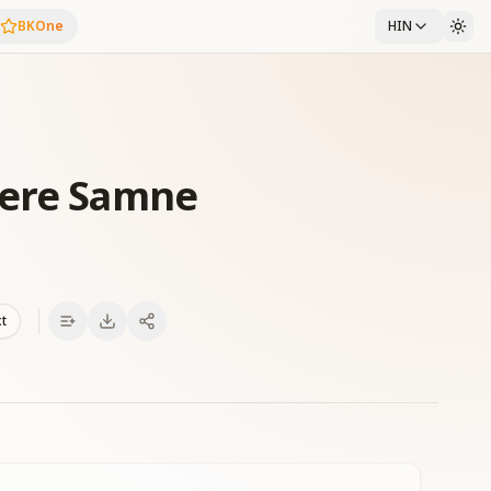
BKOne
HIN
Mere Samne
xt