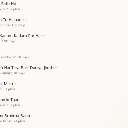
 Sath Ho
रखकर अमृत घोल
Baba
•
2.8K
plays
ा कर अनमोल
 सौदा कर अनमोल
 Tu Hi Jaane
eginners
•
1.9K
plays
 Kadam Kadam Par Har
0
•
1.9K
plays
Collections
•
1.5K
plays
 Hai Tera Baki Duniya Jhuthi
 (शिक्षक)
•
1.3K
plays
ा कर अनमोल
 सौदा कर अनमोल
kal Mein
•
1.3K
plays
nn ki Taar
ा कर अनमोल
reen
•
1.3K
plays
 सौदा कर अनमोल
 सौदा कर अनमोल
ani Brahma Baba
 सौदा कर अनमोल
ma Baba
•
1.2K
plays
------------------