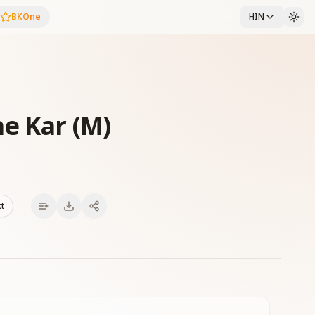
BKOne
HIN
e Kar (M)
xt