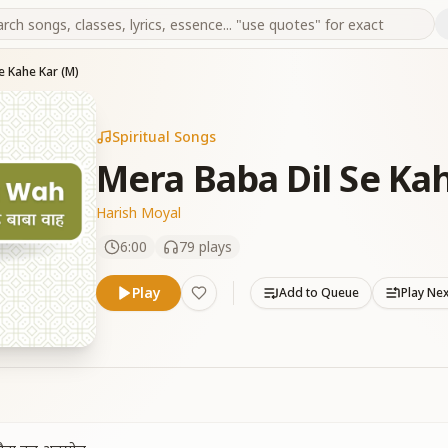
e Kahe Kar (M)
Spiritual Songs
Mera Baba Dil Se Kah
Harish Moyal
6:00
79
plays
Play
Add to Queue
Play Ne