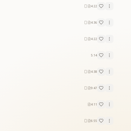
4:22
4:36
4:22
5:14
4:38
9:47
4:11
6:55