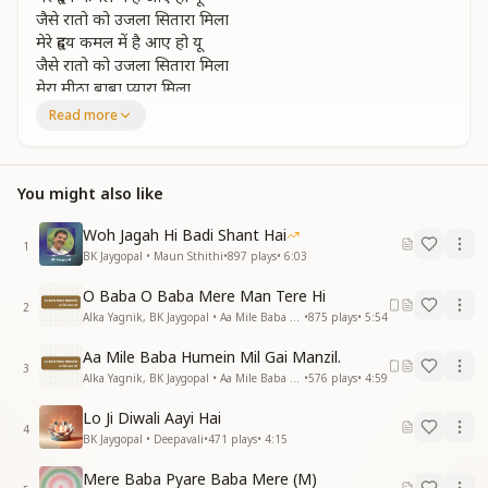
जैसे रातो को उजला सितारा मिला
मेरे हृदय कमल में है आए हो यू
जैसे रातो को उजला सितारा मिला
मेरा मीठा बाबा प्यारा मिला
मेरी कश्ती को किनारा मिला
Read more
मैंने सुखो का सागर पा लिया
मैंने नगमा इलाही गा लिया
You might also like
मैंने सुखो का सागर पा लिया
मैंने नगमा इलाही गा लिया
Woh Jagah Hi Badi Shant Hai
तेरी बाहो में ओ जादूगर
1
BK Jaygopal • Maun Sthithi
•
897
plays
•
6:03
मुझे आस्मा अब सारा मिला
तेरी बाहो में ओ जादूगर
O Baba O Baba Mere Man Tere Hi
मुझे आस्मा अब सारा मिला
2
Alka Yagnik, BK Jaygopal • Aa Mile Baba Humein
•
875
plays
•
5:54
मेरा मीठा बाबा प्यारा मिला
मेरी कश्ती को किनारा मिला
Aa Mile Baba Humein Mil Gai Manzil.
3
Alka Yagnik, BK Jaygopal • Aa Mile Baba Humein
•
576
plays
•
4:59
ये सच्चे प्रेम के धागे है
मेरे जनमो के पुण्य जागे है
Lo Ji Diwali Aayi Hai
4
ये सच्चे प्रेम के धागे है
BK Jaygopal • Deepavali
•
471
plays
•
4:15
मेरे जनमो के पुण्य जागे है
Mere Baba Pyare Baba Mere (M)
मुझे कल्प कल्प अा मिलता जो