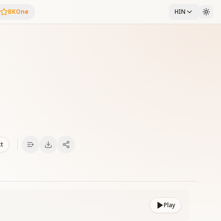
BKOne
HIN
xt
Play