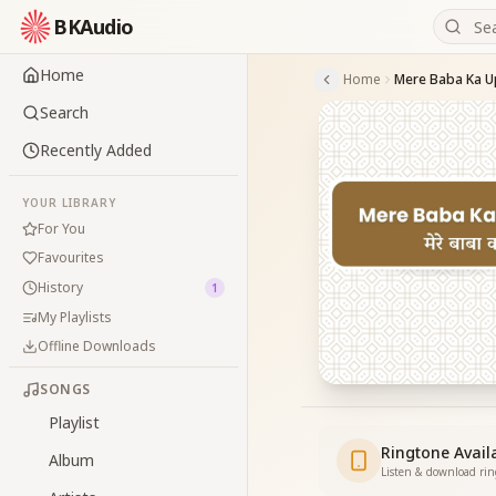
BKAudio
Home
Home
Mere Baba Ka U
Search
Recently Added
YOUR LIBRARY
For You
Favourites
History
1
My Playlists
Offline Downloads
SONGS
Playlist
Ringtone Avail
Album
Listen & download ri