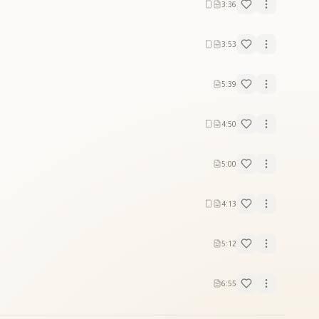
3:36
3:53
5:39
4:50
5:00
4:13
5:12
6:55