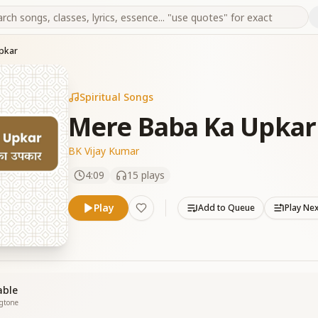
pkar
Spiritual Songs
Mere Baba Ka Upkar
BK Vijay Kumar
4:09
15
plays
Play
Add to Queue
Play Ne
able
ngtone