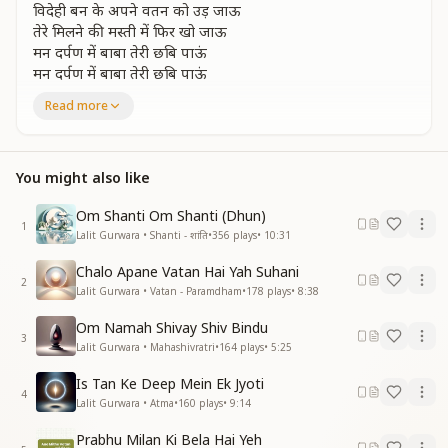
विदेही बन के अपने वतन को उड़ जाऊ
तेरे मिलने की मस्ती में फिर खो जाऊ
मन दर्पण में बाबा तेरी छबि पाऊं
मन दर्पण में बाबा तेरी छबि पाऊं
मेरे बाबा तेरी यादों में जो मैं खो जाऊ
Read more
मन ही मन में बाबा तुमसे बात करू
मन ही मन में बाबा तुमसे बात करू
तु मेरा मीत बने और मैं तेरी हो जाऊ
You might also like
हर धड़कन में सांसों में बस तुम्हें पाऊं
हर धड़कन में सांसों में बस तुम्हें पाऊं
Om Shanti Om Shanti (Dhun)
1
बन के मोती लहरों में मैं लहराऊ
Lalit Gurwara • Shanti - शांति
•
356
plays
•
10:31
मेरे बाबा तेरी यादों में जो मैं खो जाऊ
Chalo Apane Vatan Hai Yah Suhani
मेरे बाबा तेरी यादों में जो मैं खो जाऊ"
2
Lalit Gurwara • Vatan - Paramdham
•
178
plays
•
8:38
Om Namah Shivay Shiv Bindu
3
Lalit Gurwara • Mahashivratri
•
164
plays
•
5:25
Is Tan Ke Deep Mein Ek Jyoti
4
Lalit Gurwara • Atma
•
160
plays
•
9:14
Prabhu Milan Ki Bela Hai Yeh