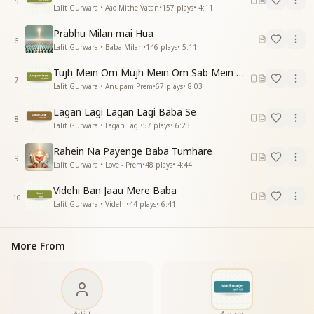
5
Lalit Gurwara • Aao Mithe Vatan
•
157
plays
•
4:11
Prabhu Milan mai Hua
6
Lalit Gurwara • Baba Milan
•
146
plays
•
5:11
Tujh Mein Om Mujh Mein Om Sab Mein Om
7
Lalit Gurwara • Anupam Prem
•
67
plays
•
8:03
Lagan Lagi Lagan Lagi Baba Se
8
Lalit Gurwara • Lagan Lagi
•
57
plays
•
6:23
Rahein Na Payenge Baba Tumhare
9
Lalit Gurwara • Love - Prem
•
48
plays
•
4:44
Videhi Ban Jaau Mere Baba
10
Lalit Gurwara • Videhi
•
44
plays
•
6:41
More From