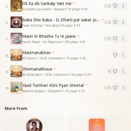
Dil Ka Ab Sankalp Yahi Hai
5
Anuradha paundwal • Tapasya
•
2.1K
plays
•
6:59
Baba Shiv Baba - Is Dharti par aakar jisne
6
Palak Muchhal • Shiv Baba
•
2K
plays
•
5:54
Mann Ki Bhasha Tu Hi Jaane
7
Harish Moyal • For Beginners
•
1.9K
plays
•
4:36
Manmanabhav
8
BK Damini • 2026 Collections
•
1.7K
plays
•
5:42
Shivmanabhava
9
BK Sarda Nath • 2026 Collections
•
1.5K
plays
•
6:24
Yaad Tumhari Kitni Pyari Sheetal
10
Sadhana Sargam • Evergreen
•
1.5K
plays
•
5:32
More From