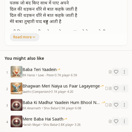
पलक जो बंद किए साथ में पाए अपने
दिल की धड़कन धीरे से बात कहके जाती है
दिल की धड़कन धीरे से बात कहके जाती है
मेरे बाबा तुम्हारी याद बहुत आती है
यही दिल चाहता जी भरके तुम से बात करू तुम्हे देखू तुमसे ही मुलाकात
Read more
करू
तेरे एहसान में दुनिया ये गुनगुनाती है
तेरे एहसान में दुनिया ये गुनगुनाती
मेरे बाबा तुम्हारी याद बहुत आती है
You might also like
कभी मुरली सुनाते तो बजाते भी देखा
Baba Teri Yaadein
तो लाल अक्षरोंसे लिखते भाग्य की रेखा
1
BK Hansi • Love - Prem
•
3.7K
plays
•
6:59
घड़ी वो आज भी भूले नहीं भूलाती है
घड़ी वो आज भी भूले नहीं भूलाती है
Bhagwan Meri Naiya us Paar Lagayenge
2
मेरे बाबा तुम्हारी याद बहुत आती है
Saathi (Companion)
•
3.1K
plays
•
4:20
मेरे बाबा तुम्हारी याद बहुत आती है
Baba Ki Madhur Yaadein Hum Bhool Nahi Paate
नयनों में प्रेम के मोती भी साथ लाती है
3
BK Amarnath • Shiv Baba
•
2.9K
plays
•
6:08
मेरे बाबा तुम्हारी याद बहुत आती है
मेरे बाबा तुम्हारी याद बहुत आती है
Mere Baba Hai Saath
4
Harish Moyal • Shiv Baba
•
2.8K
plays
•
3:26