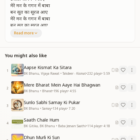
मेरे मन के गगन में बाबा
बन सूत का सूरज आए
मेरे मन के गगन में बाबा
बन सूत का सूरज आए
Read more
मित मिला है हम को निराला मन की बात सुनाए
हम उसके है वो है हमारा और नहीं कोई भाए
मित मिला है हम को निराला मन की बात सुनाए
You might also like
हम उसके है वो है हमारा और नहीं कोई भाए
मिला साथ हमको उनका
Aapse Kismat Ka Sitara
मिला साथ हमको उनका
1
BK Bhanu, Vijaya Rawat • Takdeer - Kismat
•
232
plays
•
5:59
जन्मों से जिनको पुकारे
मेरे मन के गगन में बाबा
Mere Bharat Mein Aaye Hai Bhagwan
बन सूत का सूरज आए
2
BK Bhanu • Bharat
•
196
plays
•
4:55
मेरे मन के गगन में बाबा
बन सूत का सूरज आए
Sunlo Sabhi Samay Ki Pukar
3
BK Bhanu • Samay
•
134
plays
•
7:20
भटक रहे थे दुखकी डगरमें बाबा ने आके बचाया बाहों में भरके दुलार
दिया वो हमको गले से लगाया
Saath Chale Hum
4
भटक रहे थे दुखकी डगरमें बाबा ने आके बचाया बाहों में भरके दुलार
BK Gitika, BK Bhanu • Baba Jeevan Saathi
•
114
plays
•
4:18
दिया वो हमको गले से लगाया
Dhun Murli Ki Sun
वो पलको में बिठके