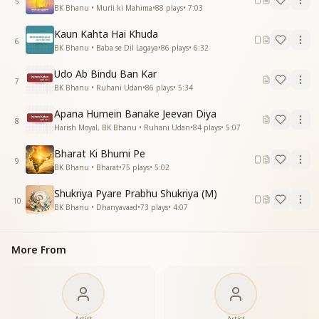
5
BK Bhanu • Murli ki Mahima
•
88
plays
•
7:03
वो पलको में बिठके
फरिश्ता बनकार उडाये
Kaun Kahta Hai Khuda
मेरे मन के गगन में बाबा
6
BK Bhanu • Baba se Dil Lagaya
•
86
plays
•
6:32
बन सूत का सूरज आए
मेरे मन के गगन में बाबा
Udo Ab Bindu Ban Kar
7
बन सूत का सूरज आए
BK Bhanu • Ruhani Udan
•
86
plays
•
5:34
वो प्यार की किरणों से
Apana Humein Banake Jeevan Diya
वो प्यार की किरणों से
8
Harish Moyal, BK Bhanu • Ruhani Udan
•
84
plays
•
5:07
उजाले जीवन में लाए
मेरे मन के गगन में बाबा
Bharat Ki Bhumi Pe
बन सूत का सूरज आए
9
BK Bhanu • Bharat
•
75
plays
•
5:02
मेरे मन के गगन में बाबा
बन सूत का सूरज आए
Shukriya Pyare Prabhu Shukriya (M)
10
बन सूत का सूरज आए
BK Bhanu • Dhanyavaad
•
73
plays
•
4:07
बन सूत का सूरज आए
_
_
_
_
_
_
_
_
_
_"
More From