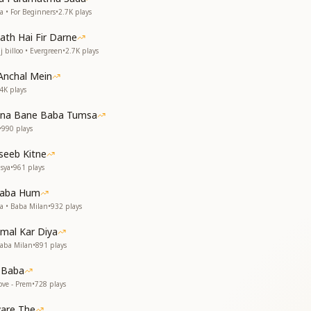
 बंधु सखा सब वोहीं
a • For Beginners
•
2.7K
plays
रो न कोई
रो न कोई
ath Hai Fir Darne
 billoo • Evergreen
•
2.7K
plays
 मिला खजाना है
 मिला खजाना है
Anchal Mein
मन को मिला ठिकाना है
.4K
plays
मन को मिला ठिकाना है
nna Bane Baba Tumsa
 युगोसे अखिया रोई
•
990
plays
रो न कोई
eeb Kitne
रो न कोई
sya
•
961
plays
 में रास रचाऊ
 Baba Hum
 में रास रचाऊ
a • Baba Milan
•
932
plays
ें सारे सुख अब मै पावू
ें सारे सुख अब मै पावू
mal Kar Diya
aba Milan
•
891
plays
 रहती खोई खोई
रो न कोई
 Baba
रो न कोई
ove - Prem
•
728
plays
रो न कोई
yare The