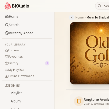
BKAudio
Home
Home
Search
Recently Added
YOUR LIBRARY
For You
Favourites
History
1
My Playlists
Offline Downloads
SONGS
Playlist
Ringtone Avail
Album
Listen & download ri