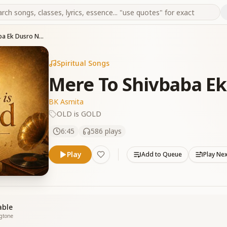
Mere To Shivbaba Ek Dusro Na Koi
Spiritual Songs
Mere To Shivbaba Ek
BK Asmita
OLD is GOLD
6:45
586
plays
Play
Add to Queue
Play Ne
able
ngtone