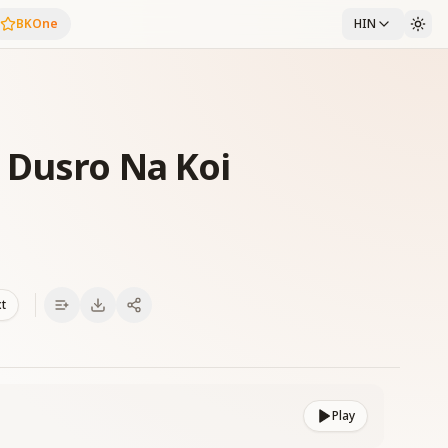
BKOne
HIN
 Dusro Na Koi
xt
Play