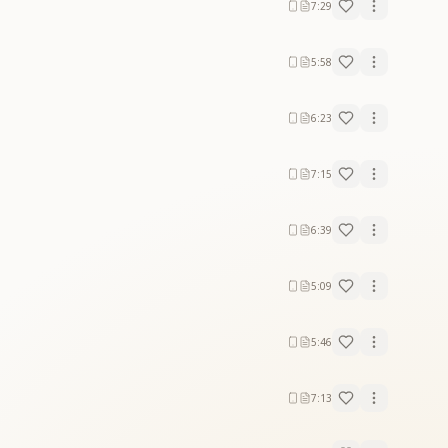
7:29
5:58
6:23
7:15
6:39
5:09
5:46
7:13