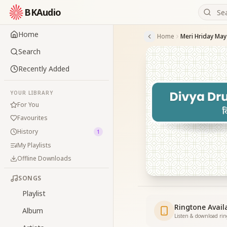
BKAudio
Home
Home
Meri Hriday May
Search
Recently Added
YOUR LIBRARY
For You
Favourites
History
1
My Playlists
Offline Downloads
SONGS
Playlist
Ringtone Avail
Album
Listen & download ri