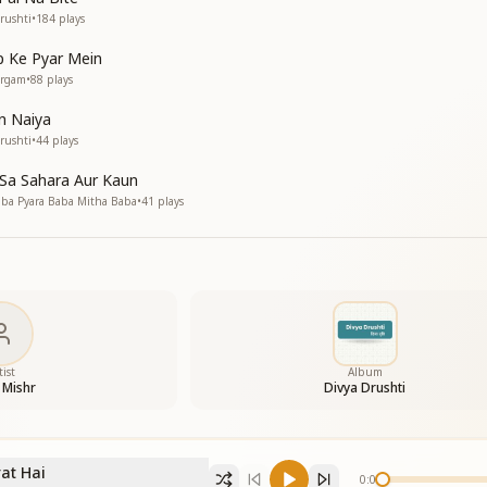
rushti
•
184
plays
ंति मिल गई
p Ke Pyar Mein
का आधार
argam
•
88
plays
ा सार
का आधार
n Naiya
का आधार
rushti
•
44
plays
ल हो गई
Sa Sahara Aur Kaun
ति मिल गई
aba Pyara Baba Mitha Baba
•
41
plays
ति मिल गई
ा
 बाबा
ा
 बाबा
ल हो गई
tist
Album
 Mishr
Divya Drushti
ंति मिल गई
ति मिल गई
ति मिल गई
at Hai
0:00