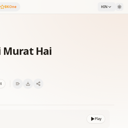
BKOne
HIN
i Murat Hai
xt
Play