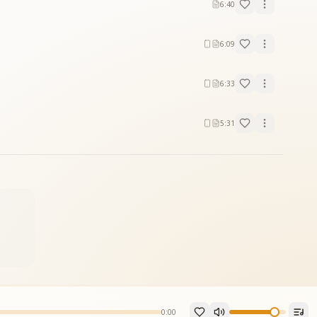
6:40
6:09
6:33
5:31
0:00