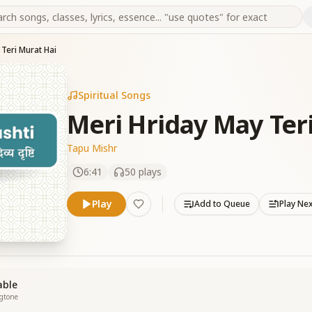
 Teri Murat Hai
Spiritual Songs
Meri Hriday May Ter
Tapu Mishr
6:41
50
plays
Play
Add to Queue
Play Ne
able
ngtone