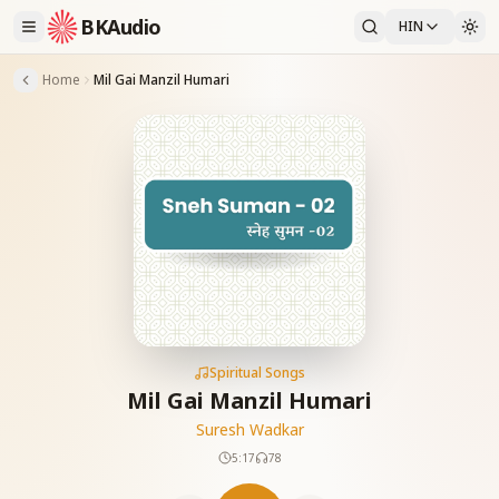
BKAudio
HIN
Home
Mil Gai Manzil Humari
Spiritual Songs
Mil Gai Manzil Humari
Suresh Wadkar
5:17
78