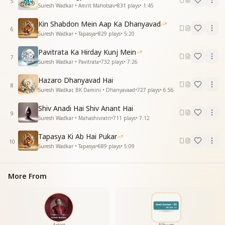
उठ गया है मन का लंगर गम की गलियां छोड़ कर ..
5
Suresh Wadkar • Amrit Mahotsav
•
831
plays
•
1:45
पीछे मुड़कर देखे क्या जब आगये इस मोड़ पर ..
पीछे मुड़कर देखे क्या जब आगये इस मोड़ पर ..
Kin Shabdon Mein Aap Ka Dhanyavad
6
अब हमारे नैनो में नव युग नज़ारे आगये....
Suresh Wadkar • Tapasya
•
829
plays
•
5:20
मिल गई मंज़िल हमारी.....
Pavitrata Ka Hirday Kunj Mein
7
हम किनारे आ गये...
Suresh Wadkar • Pavitrata
•
732
plays
•
7:26
प्यारे बाबा तेरी यादों के सहारे आगये....
Hazaro Dhanyavad Hai
8
प्यारे बाबा तेरी यादों के सहारे आगये...
Suresh Wadkar, BK Damini • Dhanyavaad
•
727
plays
•
6:56
मिल गई मंज़िल हमारी.....
Shiv Anadi Hai Shiv Anant Hai
9
हम किनारे आ गये..."
Suresh Wadkar • Mahashivratri
•
711
plays
•
7:12
Tapasya Ki Ab Hai Pukar
10
Suresh Wadkar • Tapasya
•
689
plays
•
5:09
More From