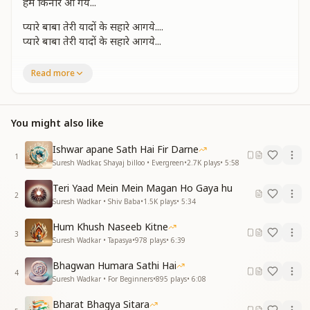
हम किनारे आ गये...
प्यारे बाबा तेरी यादों के सहारे आगये....
प्यारे बाबा तेरी यादों के सहारे आगये...
मिल गई मंज़िल हमारी.....
Read more
हम किनारे आ गये...
इस पुरानी दुनिया से ..
अब न कोई आस है ..
You might also like
इस पुरानी दुनिया से ..
अब न कोई आस है ..
Ishwar apane Sath Hai Fir Darne
1
नाम की न भूख है ..
Suresh Wadkar, Shayaj billoo • Evergreen
•
2.7K
plays
•
5:58
और मान की न प्यास है..
Teri Yaad Mein Mein Magan Ho Gaya hu
नाम की न भूख है ..
2
Suresh Wadkar • Shiv Baba
•
1.5K
plays
•
5:34
और मान की न प्यास है..
बा गए भगवान को हम ..
Hum Khush Naseeb Kitne
हमें प्यारे भगवान भगाये...
3
Suresh Wadkar • Tapasya
•
978
plays
•
6:39
मिल गई मंज़िल हमारी.....
Bhagwan Humara Sathi Hai
हम किनारे आ गये...
4
Suresh Wadkar • For Beginners
•
895
plays
•
6:08
उठ गया है मन का लंगर गम की गलियां छोड़ कर ..
Bharat Bhagya Sitara