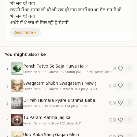
भी सब धो गया
सपनो में था संसार जो वो भी सच हो गया जन्मों का था मैल मन में वो
भी सब धो गया
अंधेरे में थे जब से मिल रही है रोशनी
मिल के बाबा तुमसे
Read more
निगाहों में है बाबा तेरी हम तो है मतवाले
तेरे चिंतन से हो गए अब तो उजाले उजाले
निगाहों में है बाबा तेरी हम तो है मतवाले
You might also like
तेरे चिंतन से हो गए अब तो उजाले उजाले
तेरी सुहाने यादों से सासे हो गई है हसीन
Panch Tatvo Se Saja Huwa Hai
1
मिल के बाबा तुमसे मिली है नई जिंदगी
Priyani Vani, BK Ramesh, Bk Sudhir pal, BK Yasaswini, BK Sharmistha, Harish Moyal, Gufiji • Earth Day
•
297
plays
•
30:35
तेरी यादों के झरनो में पाई हमने हर खुशी
Swagatam Shubh Swagatam ( New )
मिल के बाबा तुमसे
2
Priyani Vani, BK Ramesh • Swaagat
•
181
plays
•
4:59
मिल के बाबा तुमसे
मिल के बाबा तुमसे
Dil Yeh Humara Pyare Brahma Baba
—---------------------------------
3
Priyani Vani • Brahma Baba
•
174
plays
•
5:16
Tu Param Aatma Jag ka
4
Priyani Vani • Shiv Baba
•
172
plays
•
3:31
Udo Baba Sang Gagan Mein