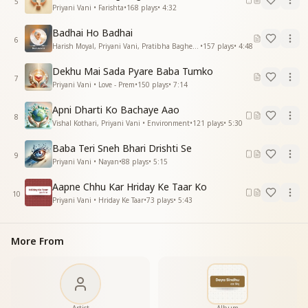
5
Priyani Vani • Farishta
•
168
plays
•
4:32
Badhai Ho Badhai
6
Harish Moyal, Priyani Vani, Pratibha Baghel • Dadi Janki
•
157
plays
•
4:48
Dekhu Mai Sada Pyare Baba Tumko
7
Priyani Vani • Love - Prem
•
150
plays
•
7:14
Apni Dharti Ko Bachaye Aao
8
Vishal Kothari, Priyani Vani • Environment
•
121
plays
•
5:30
Baba Teri Sneh Bhari Drishti Se
9
Priyani Vani • Nayan
•
88
plays
•
5:15
Aapne Chhu Kar Hriday Ke Taar Ko
10
Priyani Vani • Hriday Ke Taar
•
73
plays
•
5:43
More From