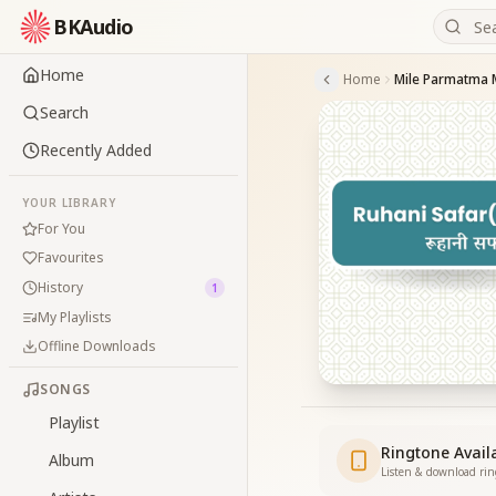
BKAudio
Home
Home
Mile Parmatma 
Search
Recently Added
YOUR LIBRARY
For You
Favourites
History
1
My Playlists
Offline Downloads
SONGS
Playlist
Ringtone Avail
Album
Listen & download ri