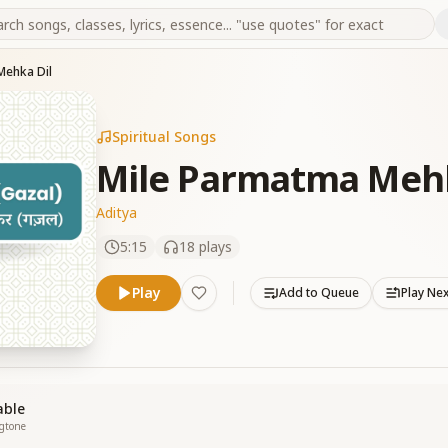
Mehka Dil
Spiritual Songs
Mile Parmatma Mehk
Aditya
5:15
18
plays
Play
Add to Queue
Play Ne
able
ngtone