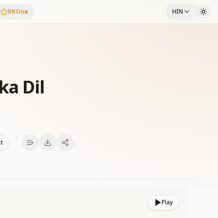
BKOne
HIN
a Dil
xt
Play