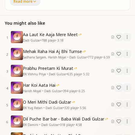
Read more
परमपिता से तुमने मिलवाया
बनकर रथ शिव बाबाका
सारथी शिव को बनाया
प्रभु प्रेम के प्यासो को
You might also like
परमपिता से तुमने मिलवाया
जब तक ये दुनिया रहेगी
Aa Laut Ke Aaja Mere Meet
1
भुला न पाएगी तेरा प्यार
Dadi Gulzar
•
788
plays
•
3:18
ओ प्यारी दादी गुलज़ार
Mehak Raha Hai Aj Bhi Tumse
ओ मीठी दादी गुलज़ार
2
Sadhana Sargam, Harish Moyal • Dadi Gulzar
•
772
plays
•
6:59
ओ प्यारी दादी गुलज़ार
ओ मीठी दादी गुलज़ार
Prabhu Preetam Ki Murat
3
BK Vishnu Priya • Dadi Gulzar
•
635
plays
•
5:32
जब भी कोई टेंशन आवै ना तो ओम शांति का महामंत्र दिल से कहना
अर्थ से कहना
Har Koi Aata Hai
आपका टेंशन बिल्कुल सेकंड में खत्म हो सकता है
4
Harish Moyal • Dadi Gulzar
•
394
plays
•
6:25
हमे बनाने बाप समान
O Meri Mithi Dadi Gulzar
खुद को कर दिया तूने कुर्बान
5
BK Yug Ratan • Dadi Gulzar
•
320
plays
•
5:56
प्रभु से मिलन मनाने का
कर दिया तुमने राह आसान
Dil Puche Bar bar - Baba Wali Dadi Gulzar
6
हमे बनाने बाप समान
BK Damini • Dadi Gulzar
•
318
plays
•
4:58
खुद को कर दिया तूने कुर्बान