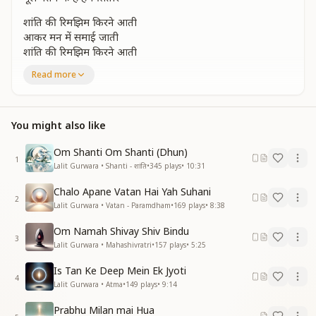
शांति की रिमझिम किरने आती
आकर मन में समाई जाती
शांति की रिमझिम किरने आती
आकर मन में समा ही जाती
Read more
प्रीयतम हमारा वही रहबर
प्रीयतम हमारा वही रहबर
उनका लगे हमे वार
You might also like
मूल वतन के है हम सितारे
मूल वतन के है हम सितारे
Om Shanti Om Shanti (Dhun)
1
ज्योतिबिंदु शिव पिता हमारा
Lalit Gurwara • Shanti - शांति
•
345
plays
•
10:31
सबसे न्यारा सबसे प्यारा
Chalo Apane Vatan Hai Yah Suhani
ज्योतिबिंदु शिव पिता हमारा
2
Lalit Gurwara • Vatan - Paramdham
•
169
plays
•
8:38
सबसे न्यारा सबसे प्यारा
हरपल ज्ञान की ज्योत जलाकर
Om Namah Shivay Shiv Bindu
हरपल ज्ञान की ज्योत जलाकर
3
Lalit Gurwara • Mahashivratri
•
157
plays
•
5:25
पूरी करे हर आस
मूल वतन के है हम सितारे
Is Tan Ke Deep Mein Ek Jyoti
4
रहते है शिव बाबा के पास
Lalit Gurwara • Atma
•
149
plays
•
9:14
रहते है शिव बाबा के पास
Prabhu Milan mai Hua
भरकर मन में सर्व शक्तियां