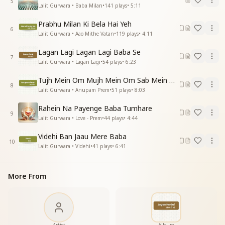
5
Lalit Gurwara • Baba Milan
•
141
plays
•
5:11
सारे जग को दे सकाश
मूल वतन के है हम सितारे
Prabhu Milan Ki Bela Hai Yeh
मूल वतन के है हम सितारे
6
Lalit Gurwara • Aao Mithe Vatan
•
119
plays
•
4:11
मूल वतन के है हम सितारे
मूल वतन के है हम सितारे
Lagan Lagi Lagan Lagi Baba Se
7
_
_
_
_
_
_
_
_
Lalit Gurwara • Lagan Lagi
•
54
plays
•
6:23
Tujh Mein Om Mujh Mein Om Sab Mein Om
8
Lalit Gurwara • Anupam Prem
•
51
plays
•
8:03
Rahein Na Payenge Baba Tumhare
9
Lalit Gurwara • Love - Prem
•
44
plays
•
4:44
Videhi Ban Jaau Mere Baba
10
Lalit Gurwara • Videhi
•
41
plays
•
6:41
More From