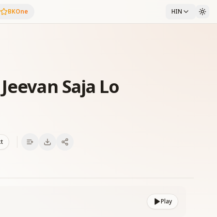
BKOne
HIN
 Jeevan Saja Lo
xt
Play