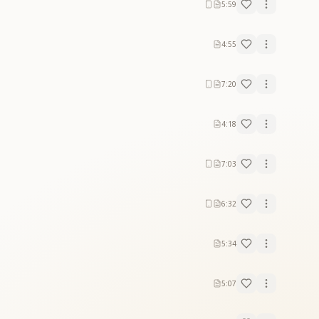
5:59
4:55
7:20
4:18
7:03
6:32
5:34
5:07