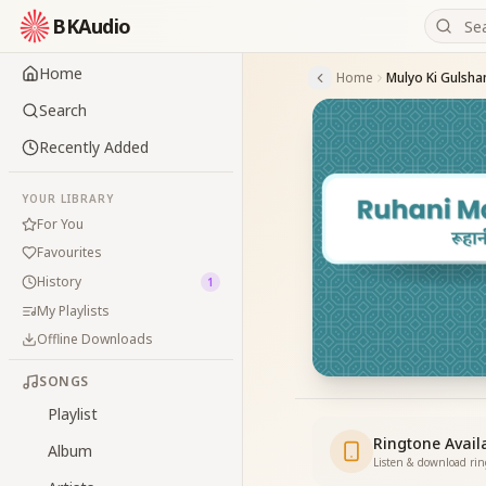
BKAudio
Home
Home
Search
Recently Added
YOUR LIBRARY
For You
Favourites
History
1
My Playlists
Offline Downloads
SONGS
Playlist
Ringtone Avail
Album
Listen & download ri