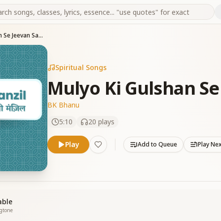
Mulyo Ki Gulshan Se Jeevan Saja Lo
Spiritual Songs
Mulyo Ki Gulshan Se
BK Bhanu
5:10
20
plays
Play
Add to Queue
Play Ne
able
ngtone