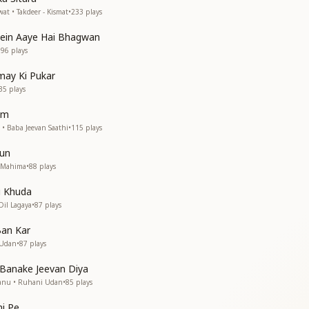
ो
at • Takdeer - Kismat
•
233
plays
वन सजा लो
ein Aaye Hai Bhagwan
वन सजा लो
196
plays
 बसा लो
may Ki Pukar
ै जीवन
35
plays
है जीवन
ै जीवन
um
ै जीवन
• Baba Jeevan Saathi
•
115
plays
चारो
वन सजा लो
Sun
वन सजा लो
i Mahima
•
88
plays
 बसा लो
i Khuda
----------------
Dil Lagaya
•
87
plays
Ban Kar
 Udan
•
87
plays
Banake Jeevan Diya
hanu • Ruhani Udan
•
85
plays
i Pe