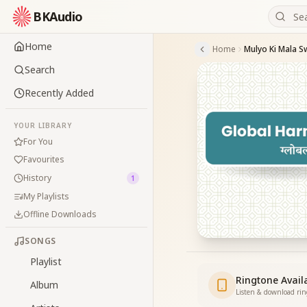
BKAudio
Home
Home
Mulyo Ki Mala S
Search
Recently Added
YOUR LIBRARY
For You
Favourites
History
1
My Playlists
Offline Downloads
SONGS
Playlist
Ringtone Avail
Album
Listen & download ri