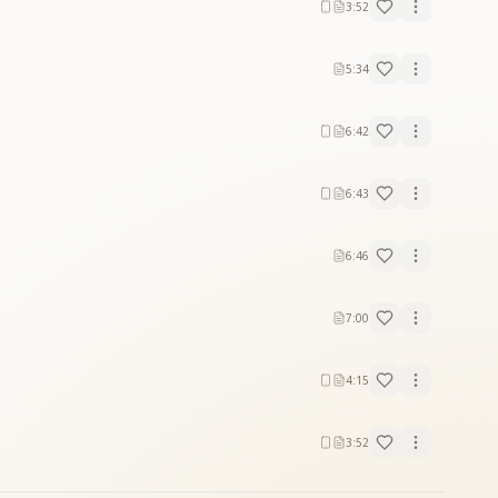
3:52
5:34
6:42
6:43
6:46
7:00
4:15
3:52