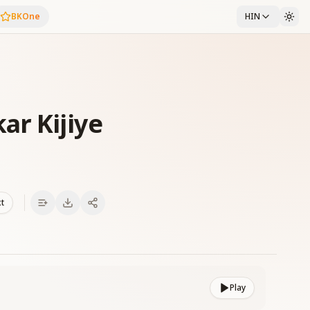
BKOne
HIN
ar Kijiye
xt
Play