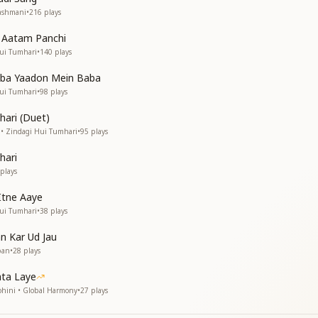
ठ उतार लीजिए
kashmani
•
216
plays
ठ उतार लीजिए
e Aatam Panchi
लीजिए
Hui Tumhari
•
140
plays
लीजिए
aba Yaadon Mein Baba
क है मुस्कान
Hui Tumhari
•
98
plays
रभु से पा लो वरदान
अधिकार लीजिए
hari (Duet)
अधिकार लीजिए
 • Zindagi Hui Tumhari
•
95
plays
लीजिए
लीजिए
hari
plays
्या का हल मिलता है
 शांति कमल मिलता है
Itne Aaye
र लीजिए
Hui Tumhari
•
38
plays
र लीजिए
n Kar Ud Jau
लीजिए
pan
•
28
plays
लीजिए
 कीजिए
ata Laye
 कीजिए
ohini • Global Harmony
•
27
plays
लीजिए
लीजिए