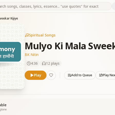
weekar Kijiye
Spiritual Songs
Mulyo Ki Mala Sweek
BK Nitin
4:36
12
plays
Play
Add to Queue
Play Ne
able
ngtone