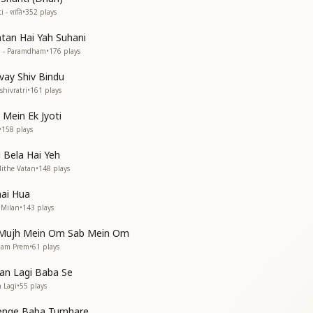
 रे
 - शांति
•
352
plays
 रे
tan Hai Yah Suhani
an - Paramdham
•
176
plays
 शांति ओम शांति
ay Shiv Bindu
shivratri
•
161
plays
बाबा की
 Mein Ek Jyoti
बाबा की
•
158
plays
बाबा की
 Bela Hai Yeh
ी रे
Mithe Vatan
•
148
plays
़ी रे
mai Hua
 Milan
•
143
plays
 Mujh Mein Om Sab Mein Om
 शांति ओम शांति
pam Prem
•
61
plays
an Lagi Baba Se
ी
n Lagi
•
55
plays
ी
enge Baba Tumhare