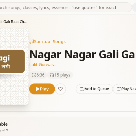
Nagar Nagar Gali Gali Baat Chali Re
Spiritual Songs
Nagar Nagar Gali Gal
Lalit Gurwara
6:36
15
plays
Play
Add to Queue
Play Ne
able
ngtone