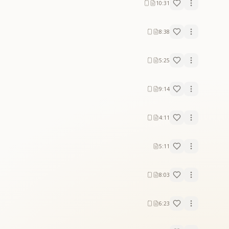
10:31
8:38
5:25
9:14
4:11
5:11
8:03
6:23