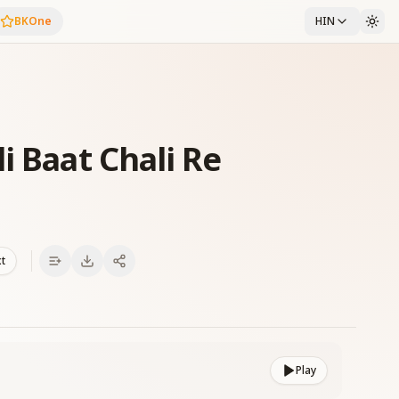
BKOne
HIN
i Baat Chali Re
xt
Play