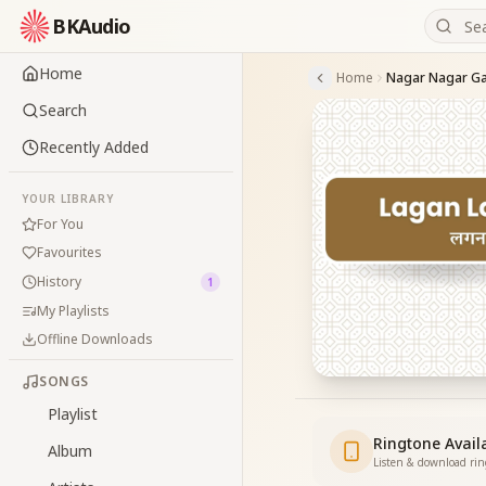
BKAudio
Home
Home
Search
Recently Added
YOUR LIBRARY
For You
Favourites
History
1
My Playlists
Offline Downloads
SONGS
Playlist
Ringtone Avail
Album
Listen & download ri