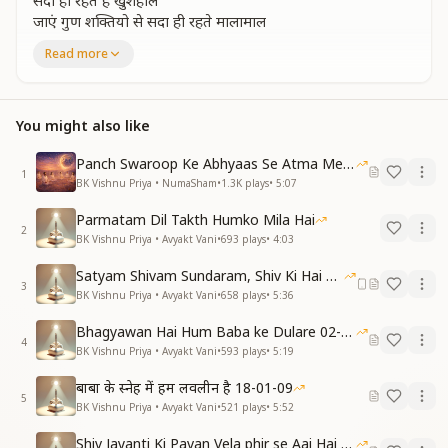
सदा ही रहते है खुशहाल
जाएं गुण शक्तियो से सदा ही रहते मालामाल
सदा ही रहते मालामाल
Read more
बाबा की याद में हर पल
बाबा की याद में हर पल कमाते है पदमापदम
नहीं संसार में कही हमारे जैसा कोई धनवान
You might also like
मुक्ति जीवनमुक्ति का अनुभव
संगमयुग में है करना
Panch Swaroop Ke Abhyaas Se Atma Mein Shakti
1
रहे ना हमे कोई बंधन
BK Vishnu Priya • NumaSham
•
1.3K
plays
•
5:07
आकर्षण मुक्त हो रहना
Parmatam Dil Takth Humko Mila Hai
आकर्षण मुक्त हो रहना
2
BK Vishnu Priya • Avyakt Vani
•
693
plays
•
4:03
देह में रहते भी वैदेही
देह में रहते भी वैदेही अवस्था को पाए अब हम
Satyam Shivam Sundaram, Shiv Ki Hai Hum Santan 09-11-2025
नहीं संसार में कही हमारे जैसा कोई धनवान
3
BK Vishnu Priya • Avyakt Vani
•
658
plays
•
5:36
समस्या के ये बादल भले ही सामने आए
Bhagyawan Hai Hum Baba ke Dulare 02-03-2025
विदेशी स्थिति से ही उसको
4
BK Vishnu Priya • Avyakt Vani
•
593
plays
•
5:19
पार कर आगे बढ़ जाए
पार कर आगे बढ़ जाए
बाबा के स्नेह में हम लवलीन है 18-01-09
5
हलचल में रहे अचल
BK Vishnu Priya • Avyakt Vani
•
521
plays
•
5:52
हलचल में रहे अचल
Shiv Jayanti Ki Pavan Vela phir se Aai Hai 23-02-2025