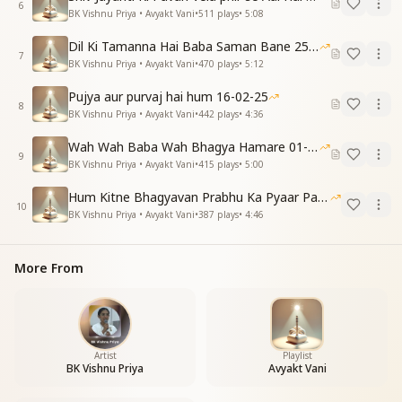
लगे जैसे मनोरंजन
6
BK Vishnu Priya • Avyakt Vani
•
511
plays
•
5:08
नहीं संसार में कोई हमारे जैसा कोई धनवान
विधाता बाप जो मिले बने है उनकी हम संतान
Dil Ki Tamanna Hai Baba Saman Bane 25-01-2026
बने है उनकी हम संतान
7
BK Vishnu Priya • Avyakt Vani
•
470
plays
•
5:12
सारे कल्प में भी नहीं हमारे जैसा भाग्यवान
हमारे जैसा कोई धनवान
Pujya aur purvaj hai hum 16-02-25
8
BK Vishnu Priya • Avyakt Vani
•
442
plays
•
4:36
Wah Wah Baba Wah Bhagya Hamare 01-02-2026
9
BK Vishnu Priya • Avyakt Vani
•
415
plays
•
5:00
Hum Kitne Bhagyavan Prabhu Ka Pyaar Paye Hai
10
BK Vishnu Priya • Avyakt Vani
•
387
plays
•
4:46
More From
Artist
Playlist
BK Vishnu Priya
Avyakt Vani