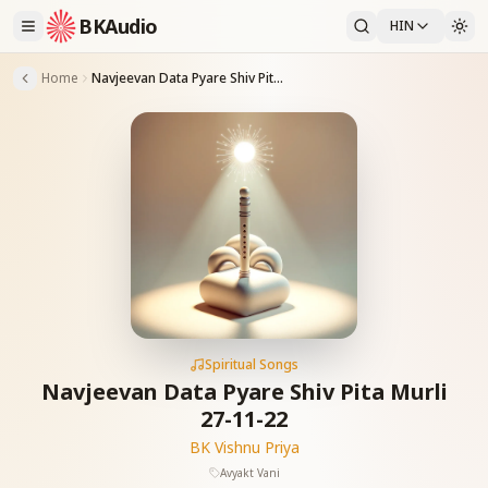
BKAudio
HIN
Home
Navjeevan Data Pyare Shiv Pita Murli 27-11-22
Spiritual Songs
Navjeevan Data Pyare Shiv Pita Murli
27-11-22
BK Vishnu Priya
Avyakt Vani