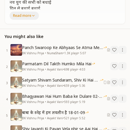
नव युग की सभी को बधाई
दिल से बधाई बधाई
नव वर्ष की हो बधाई
Read more
विश्व का राज्य भाग्य पाया है उपहार
अपना तो जन्मसिद्ध ये है अधिकार
You might also like
हम बने फरिश्ता फरिश्ता सो देवता
संगमयुग में सदा मौज मनाए
Panch Swaroop Ke Abhyaas Se Atma Mein Shakti
उत्सव हर दिन ऐसा खिला है जीवन
1
BK Vishnu Priya • NumaSham
•
1.3K
plays
•
5:07
उमंग उत्साह बढ़ता जाए
कही व्यर्थ न जाए खजाना कोई
Parmatam Dil Takth Humko Mila Hai
हर श्वास हर घड़ी सफल हुई
2
BK Vishnu Priya • Avyakt Vani
•
698
plays
•
4:03
अब लागे दिन नया रात भी नई
स्वर्णिम वो दुनिया अब आई की आई
Satyam Shivam Sundaram, Shiv Ki Hai Hum Santan 09-11-2025
3
दिल से बधाई बधाई
BK Vishnu Priya • Avyakt Vani
•
659
plays
•
5:36
नव युग की सभी को बधाई
Bhagyawan Hai Hum Baba ke Dulare 02-03-2025
दिल से बधाई बधाई
4
BK Vishnu Priya • Avyakt Vani
•
593
plays
•
5:19
नव वर्ष की हो बधाई
बाबा के स्नेह में हम लवलीन है 18-01-09
ज्ञान का खजाना ही बनाए समझदार
5
BK Vishnu Priya • Avyakt Vani
•
521
plays
•
5:52
निर्विघ्न जीवन का शक्तियां ही आधार
सर्वगुणसंपन्न गुनमुरत बन
Shiv Jayanti Ki Pavan Vela phir se Aai Hai 23-02-2025