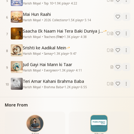
5
Harish Moyal • Top 10
•
1.9K
plays
•
4:22
प्रभु में मन को रामा
नींद से जागो रे मानव
Mai Hun Raahi
प्रभु में मन को रमा
6
Harish Moyal • 2026 Collections
•
1.5K
plays
•
5:14
आत्म अभिमानी बनो और
Saacha Ek Naam Hai Tera Baki Duniya Jhuthi
आत्म अभिमानी बनो और
7
Harish Moyal • Teachers (शिक्षक)
•
1.3K
plays
•
4:38
याद प्रभु की ना भूला
याद प्रभु की ना भुला
Srishti ke Aadikal Mein
8
हो विदेही एक पल में
Harish Moyal • Samay
•
1.3K
plays
•
9:47
हो विदेही एक पल में
Jud Gayi Hai Mann ki Taar
जा वतन फिर लौट आ
9
Harish Moyal • Evergreen
•
1.3K
plays
•
4:11
नींद से अब जागो रे मानव
प्रभु में मन को रमा
Teri Amar Kahani Brahma Baba
नींद से अब जागो रे मानव
10
Harish Moyal • Brahma Baba
•
1.2K
plays
•
6:55
प्रभु में मन को रमा"
More From