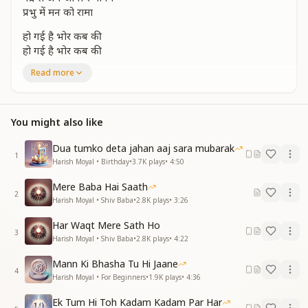
प्रभु में मन को रामा
हो गई है भोर कब की
हो गई है भोर कब की
ज्ञान का सूरज उगा
Read more
ज्ञान का सूरज उगा
जा रही हर श्वास विरथा
जा रहे हर श्वास विरथा
You might also like
योग प्रभु से तू लगा
नींद से अब जागो रे मानव
Dua tumko deta jahan aaj sara mubarak
प्रभु में मन को रमा
1
Harish Moyal • Birthday
•
3.7K
plays
•
4:50
नींद से अब जागो रे मानव
प्रभु में मन को रामा
Mere Baba Hai Saath
2
Harish Moyal • Shiv Baba
•
2.8K
plays
•
3:26
फिर ना पाएगा यह अवसर
फिर ना पाएगा यह अवसर
Har Waqt Mere Sath Ho
कर ले अपना तू भला
3
Harish Moyal • Shiv Baba
•
2.8K
plays
•
4:22
कर ले अपना तू भला
स्वप्न से बंधन हैं झूठे
Mann Ki Bhasha Tu Hi Jaane
4
स्वप्न से बंधन हैं झूठे
Harish Moyal • For Beginners
•
1.9K
plays
•
4:36
मोह से खुद को बचा
Ek Tum Hi Toh Kadam Kadam Par Har
नींद से अब जागो रे मानव