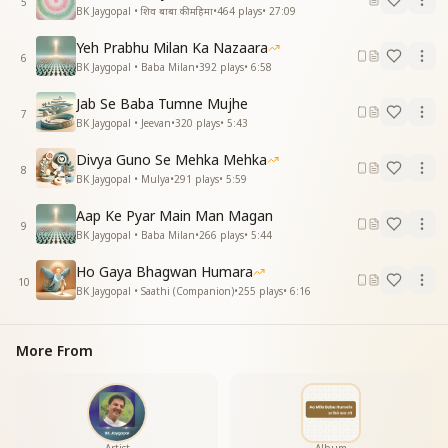
5
BK Jaygopal • शिव बाबा की महिमा
•
464
plays
•
27:09
रहबर कैसा साथ है
दुनिया देख सके न जिसको
Yeh Prabhu Milan Ka Nazaara
बड़ी अनोखी बात है
6
BK Jaygopal • Baba Milan
•
392
plays
•
6:58
राह निराली राही प्यारा
रहबर कैसा साथ है
Jab Se Baba Tumne Mujhe
7
दुनिया देख सके न जिसको
BK Jaygopal • Jeevan
•
320
plays
•
5:43
बड़ी अनोखी बात है
Divya Guno Se Mehka Mehka
आपके जग में सदा सवेरा
8
BK Jaygopal • Mulya
•
291
plays
•
5:59
होता नहीं अंधेरा है
जिसको देखू वहीं है कहता
Aap Ke Pyar Main Man Magan
बाबा तो बस मेरा है
9
BK Jaygopal • Baba Milan
•
266
plays
•
5:44
बाबा तो बस मेरा है
बाबा तो बस मेरा है
Ho Gaya Bhagwan Humara
10
बाबा तो बस मेरा है
BK Jaygopal • Saathi (Companion)
•
255
plays
•
6:16
बाबा तो बस मेरा है
लाख जतन करके जगवाले
More From
माया को न जीत सके
कुचल चले माया को पल में
बच्चे हम प्रभु प्रीत लिए
लाख जतन करके जगवाले