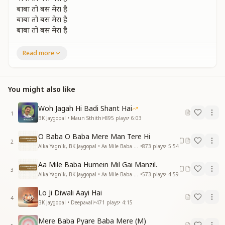
बाबा तो बस मेरा है
बाबा तो बस मेरा है
बाबा तो बस मेरा है
जिसके मिलन को लोगो ने है
Read more
जाने क्या क्या कर डाला
वो दिल की है सुनता सबके
बैठ सामने दिलवाला
You might also like
जिसके मिलन को लोगो ने है
जाने क्या क्या कर डाला
Woh Jagah Hi Badi Shant Hai
वो दिल की है सुनता सबके
1
BK Jaygopal • Maun Sthithi
•
895
plays
•
6:03
बैठ सामने दिलवाला
प्रभु मिलन की मस्ती में
O Baba O Baba Mere Man Tere Hi
चमक रहा हर चेहरा है
2
Alka Yagnik, BK Jaygopal • Aa Mile Baba Humein
•
873
plays
•
5:54
जिसको देखू वहीं है कहता
बाबा तो बस मेरा है
Aa Mile Baba Humein Mil Gai Manzil.
3
बाबा तो बस मेरा है
Alka Yagnik, BK Jaygopal • Aa Mile Baba Humein
•
573
plays
•
4:59
बाबा तो बस मेरा है
Lo Ji Diwali Aayi Hai
बाबा तो बस मेरा है
4
BK Jaygopal • Deepavali
•
471
plays
•
4:15
बाबा तो बस मेरा है
Mere Baba Pyare Baba Mere (M)
राह निराली राही प्यारा