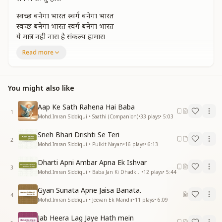
स्वच्छ बनेगा भारत स्वर्ग बनेगा भारत
स्वच्छ बनेगा भारत स्वर्ग बनेगा भारत
ये मात्र नही नारा है संकल्प हामारा
Read more
जगमे महान था महान बनेगा
भारत दैवी राजस्थान बनेगा
स्वच्छ बनेगा भारत पावन होगा भारत
स्वच्छ बनेगा भारत पावन होगा भारत
You might also like
राजयोग के द्वारा
अध्यात्म का ले सहारा
Aap Ke Sath Rahena Hai Baba
1
ओ बापू ओ बापू
Mohd.Imran Siddiqui • Saathi (Companion)
•
33
plays
•
5:03
सपना ओ तुम्हारा
Sneh Bhari Drishti Se Teri
ओ बापू ओ बापू
2
Mohd.Imran Siddiqui • Pulkit Nayan
•
16
plays
•
6:13
सपना ओ तुम्हारा
हो रहा साकार है विश्व बापू द्वारा
Dharti Apni Ambar Apna Ek Ishvar
ओ बापू ओ बापू
3
Mohd.Imran Siddiqui • Baba Jan Ki Dhadkan
•
12
plays
•
5:44
सपना ओ तुम्हारा
Gyan Sunata Apne Jaisa Banata.
दैवी संस्कृती का हो उजियारा
4
Mohd.Imran Siddiqui • Jeevan Ek Mandir
•
11
plays
•
6:09
सबमे परस्पर प्रेम होगा भाईचारा
सुंदर होगा कल सुखमय जल स्थल
Jab Heera Lag Jaye Hath mein