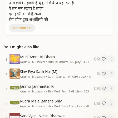
ओम शांति महामंत्र है भृकुटी में बैठा यही संत है
ये तन मन रखता है ताजा
दस इदरी का ये है राजा
रोग शोक दुख अशांतियो को
शिव तरंग में घोलो
Read more
घोलो घोलों घोलो घोलों
ओम शांति ओम शांति ओम शांति बोलो
सत्य शिवन सुंदर और माया
You might also like
ओममय संसार बनाया
जीव जीव का भोजन है आना जाना ये यौवन है
Murli Amrit Ki Dhara
1
मन बुद्धि पावन करके संस्कार पुराने छोड़ो
Aajam Ali Mukarram • Murli ki Mahima
•
402
plays
•
4:53
छोड़ो छोड़ो छोड़ो छोड़ो
Shiv Piya Sath Hai (M)
ओम शांति ओम शांति ओम शांति बोलो
2
Aajam Ali Mukarram • Saathi (Companion)
•
230
plays
•
4:51
आबू में भागीरथ आया
Janmo Janmantar Ki
ज्ञान की वो गंगाये लाया
3
Aajam Ali Mukarram • Shiv Murli Part - 1
•
69
plays
•
4:59
शिव की दृष्टी में समावो
अब भारत को स्वर्ग बनाओ
Rudra Mala Banane Shiv
महा बिनाश अटल होगा
4
Aajam Ali Mukarram • Shiv Murli Part - 1
•
58
plays
•
5:28
आत्म घर चलने की सोचो
सोचो सोचो सोचो सोचो
Sarv Vyapi Nahin Bhagwan