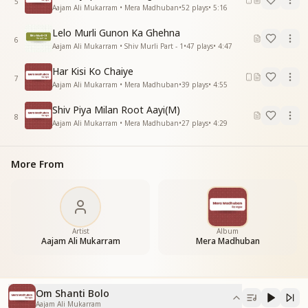
5
ओम शांति ओम शांति ओम शांति बोलो"
Aajam Ali Mukarram • Mera Madhuban
•
52
plays
•
5:16
Lelo Murli Gunon Ka Ghehna
6
Aajam Ali Mukarram • Shiv Murli Part - 1
•
47
plays
•
4:47
Har Kisi Ko Chaiye
7
Aajam Ali Mukarram • Mera Madhuban
•
39
plays
•
4:55
Shiv Piya Milan Root Aayi(M)
8
Aajam Ali Mukarram • Mera Madhuban
•
27
plays
•
4:29
More From
Artist
Album
Aajam Ali Mukarram
Mera Madhuban
Om Shanti Bolo
Aajam Ali Mukarram