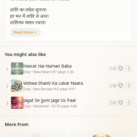
शांति का संदेश सुनाना
हर मन में शांति ले आना
शांतिमय संसार रचाना
हर प्राणी का दिल पुकारा
Read more
ओम ..शांति ,ओम ..शांति, ओम ..शांति
शांति धाम के हम रहवासी
शांति को हर आत्मा चाहती
You might also like
शांति कर्म को शुभ बनाती
शांति हर धर्म का सहारा
Hasrat Hai Humari Baba
1
ओम ..शांति ,ओम.. शांति ,ओम ..शांति
Dilip • Baba Milan
•
337
plays
•
2:26
ओम शांति है मंत्र प्यारा
Vishwa Shanti Ka Lekar Naara
ओम शांति है मंत्र प्यारा
2
Dilip • Seva (Service)
•
162
plays
•
4:07
ओम ..शांति ,ओम .. शांति,
ओम ..शांति ,ओम ..शांति,
Jagat Se Jyoti Jage Us Paar
ओम ..शांत
3
Dilip • Devotional - 05
•
79
plays
•
4:06
More From