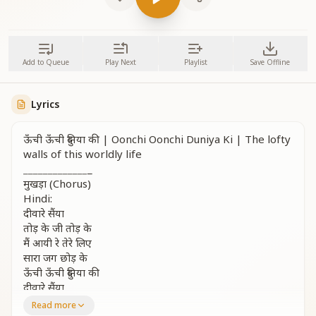
Add to Queue
Play Next
Playlist
Save Offline
Lyrics
ऊँची ऊँची दुनिया की | Oonchi Oonchi Duniya Ki | The lofty
walls of this worldly life
_
_
_
_
_
_
_
_
_
_
_
_
_
_
मुखड़ा (Chorus)
Hindi:
दीवारे सैंया
तोड़ के जी तोड़ के
मैं आयी रे तेरे लिए
सारा जग छोड़ के
ऊँची ऊँची दुनिया की
दीवारे सैंया
तोड़ के जी तोड़ के
Read more