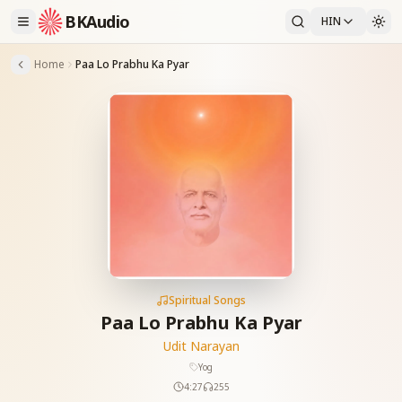
BKAudio
HIN
Home
Paa Lo Prabhu Ka Pyar
Spiritual Songs
Paa Lo Prabhu Ka Pyar
Udit Narayan
Yog
4:27
255