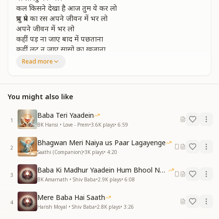
कल किसने देखा है आज तुम ये कर लो
प्रभु प्रेम का रस अपने जीवन में भर लो
अपने जीवन में भर लो
कहीं पड़ ना जाए बाद में पछताना
कहीं लूट न जाए सासो का खजाना
पा लो प्रभु का प्यार
Read more
प्रभु का बना लो अपने दिल का सहारा
देखो मौका फिर न आएगा दोबारा
You might also like
फिर न आएगा दोबारा
माया में मन को व्यर्थ ना उलझाना
Baba Teri Yaadein
कहीं लूट न जाए सासो का खजाना
1
BK Hansi • Love - Prem
•
3.6K
plays
•
6:59
पा लो प्रभु का प्यार
उड़ने दो मन को अपने निल गगन में
Bhagwan Meri Naiya us Paar Lagayenge
प्रभु प्रेम भर लो फिर से अंतकरण में
2
Saathi (Companion)
•
3K
plays
•
4:20
फिर से अंतकरण में
कही समय का पंछी चुग ना जाए दाना
Baba Ki Madhur Yaadein Hum Bhool Nahi Paate
3
कहीं लूट न जाए सासो का खजाना
BK Amarnath • Shiv Baba
•
2.9K
plays
•
6:08
पा लो प्रभु का प्यार
Mere Baba Hai Saath
पा लो प्रभु का प्यार अगर है पाना
4
Harish Moyal • Shiv Baba
•
2.8K
plays
•
3:26
कहीं लूट न जाए सासो का खजाना