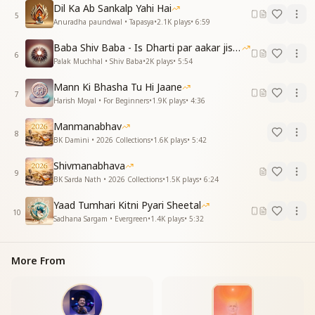
कहीं लूट न जाए सासो का खजाना
Dil Ka Ab Sankalp Yahi Hai
कहीं लूट न जाए सासो का खजाना
5
Anuradha paundwal • Tapasya
•
2.1K
plays
•
6:59
Baba Shiv Baba - Is Dharti par aakar jisne
6
Palak Muchhal • Shiv Baba
•
2K
plays
•
5:54
Mann Ki Bhasha Tu Hi Jaane
7
Harish Moyal • For Beginners
•
1.9K
plays
•
4:36
Manmanabhav
8
BK Damini • 2026 Collections
•
1.6K
plays
•
5:42
Shivmanabhava
9
BK Sarda Nath • 2026 Collections
•
1.5K
plays
•
6:24
Yaad Tumhari Kitni Pyari Sheetal
10
Sadhana Sargam • Evergreen
•
1.4K
plays
•
5:32
More From