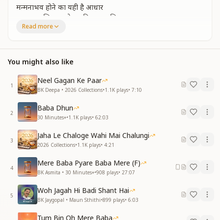
मन्मनाभव होने का यही है आधार
मन का मालिक बनने का दिलाता अधिकार
Read more
व्यर्थ संकल्प की समाप्ति होगी, अलबेलेपन से सदा मुक्ति होगी
जहाँ हम चाहें वहाँ टिक जायें मन को वश में रखना है
पाँच स्वरूप के अभ्यास से आत्मा में शक्ति भरना है
शक्तिशाली संकल्प से विश्व परिवर्तन करना है
You might also like
मेरा मेरा कहकर बाबा को बना लिया अपना
Neel Gagan Ke Paar
बाबा ही संसार है कोई नहीं उनके बिना
1
BK Deepa • 2026 Collections
•
1.1K
plays
•
7:10
बाबा ही संसार तो संस्कार भी हों बाबा समान
हम हैं बाबा के बच्चे मास्टर सर्वशक्तिमान
Baba Dhun
2
दृढ़ पुरुषार्थ से संस्कारों को मिटाना है
30 Minutes+
•
1.1K
plays
•
62:03
पाँच स्वरूप के अभ्यास से आत्मा में शक्ति भरना है
Jaha Le Chaloge Wahi Mai Chalungi
शक्तिशाली संकल्प से विश्व परिवर्तन करना है
3
2026 Collections
•
1.1K
plays
•
4:21
Mere Baba Pyare Baba Mere (F)
4
BK Asmita • 30 Minutes+
•
908
plays
•
27:07
Woh Jagah Hi Badi Shant Hai
5
BK Jaygopal • Maun Sthithi
•
899
plays
•
6:03
Tum Bin Oh Mere Baba