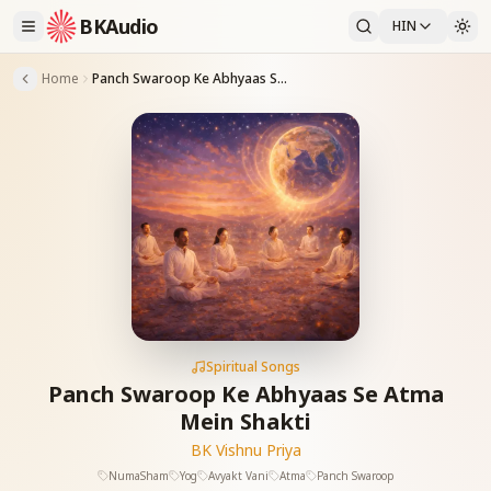
BKAudio
HIN
Home
Panch Swaroop Ke Abhyaas Se Atma Mein Shakti
Spiritual Songs
Panch Swaroop Ke Abhyaas Se Atma
Mein Shakti
BK Vishnu Priya
NumaSham
Yog
Avyakt Vani
Atma
Panch Swaroop