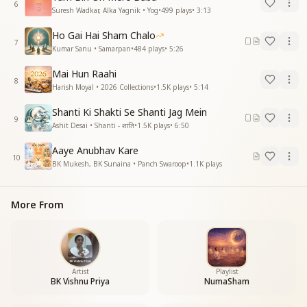
6
Suresh Wadkar, Alka Yagnik • Yog
•
499
plays
•
3:13
Ho Gai Hai Sham Chalo
7
Kumar Sanu • Samarpan
•
484
plays
•
5:26
Mai Hun Raahi
8
Harish Moyal • 2026 Collections
•
1.5K
plays
•
5:14
Shanti Ki Shakti Se Shanti Jag Mein
9
Ashit Desai • Shanti - शांति
•
1.5K
plays
•
6:50
Aaye Anubhav Kare
10
BK Mukesh, BK Sunaina • Panch Swaroop
•
1.1K
plays
More From
Artist
Playlist
BK Vishnu Priya
NumaSham