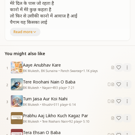
मेरे दिल के पास जो रहता है
कानो में मेरे कुछ कहता है
लो फिर से उसीकी कानो में आवाज है आई
पैगाम यह किसका लाई
पैगाम यह किसका लाई
Read more
कहे पुरवाई मीठी मीठी बाते
यादों के तेरी मन में बादल छाते
कहे पुरवाई मीठी मीठी बाते
You might also like
यादों के तेरी मन में बादल छाते
बरसे झर झर प्रेम की बूंदे
Aaye Anubhav Kare
1
बरसे झर झर प्रेम की बूंदे
BK Mukesh, BK Sunaina • Panch Swaroop
•
1.1K
plays
झड़ी ये कैसी लगाई
Tere Roohani Nain O Baba
पैगाम यह किसका लाई
2
BK Mukesh • Nayan
•
493
plays
•
7:21
पुरवाई छेड़े दिल के तार बजे शहनाई
पैगाम यह किसका लाई
Tum Jaisa Aur Koi Nahi
पैगाम यह किसका लाई
3
BK Mukesh • Khushi
•
311
plays
•
6:14
_
_
_
_
_
_
_
_
Prabhu Aaj Likho Kuch Kagaz Par
4
BK Mukesh • Tere Roohani Nain
•
92
plays
•
5:10
Tera Ehsan O Baba