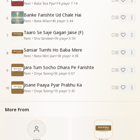
पल रहे है प्रभु प्यार में
5
Pami • Baba Tera Pyar
•
74
plays
•
7:14
इससे बड़ा और भाग्य कहा
हजारों भुजाओं से साथ है
Banke Farishte Ud Chale Hai
6
ऐसा साथी होगा कहा
Pami • Baba Milan
•
40
plays
•
5:44
पल रहे है प्रभु प्यार में
Taaro Se Saje Gagan Jaise (F)
—--------------------------------------
7
Pami • Shiv Sandesh
•
39
plays
•
6:59
Sansar Tumhi Ho Baba Mere
8
Pami • Baba Meri Jaan
•
38
plays
•
4:38
Jara Tum Socho Dhara Pe Farishte
9
Pami • Divya Tarang
•
36
plays
•
6:07
Jisane Paaya Pyar Prabhu Ka
10
Pami • Divya Tarang
•
19
plays
•
5:45
More From