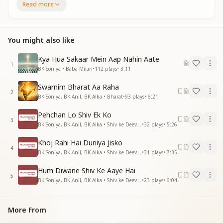
परमधाम से आया बाबा
Read more
तुमको पाने के खातिर
मैंने क्या ना कर डाला
You might also like
मैंने क्या ना कर डाला
मैंने क्या ना कर डाला
Kya Hua Sakaar Mein Aap Nahin Aate
तुमको पाने के खातिर
1
BK Soniya • Baba Milan
•
112
plays
•
3:11
मैंने क्या न कर डाला
दुनिया से नाता तोड़कर
Swarnim Bharat Aa Raha
दुनिया से नाता तोड़कर
2
BK Soniya, BK Anil, BK Alka • Bharat
•
93
plays
•
6:21
दिल बाबा को दे डाला
दिल बाबा को दे डाला
Pehchan Lo Shiv Ek Ko
3
दिल बाबा को दे डाला
BK Soniya, BK Anil, BK Alka • Shiv ke Deevane
•
32
plays
•
5:26
दिल बाबा को दे डाला
Khoj Rahi Hai Duniya Jisko
परमधाम से आया बाबा
4
BK Soniya, BK Anil, BK Alka • Shiv ke Deevane
•
31
plays
•
7:35
राह निराली बाबा तेरी
Hum Diwane Shiv Ke Aaye Hai
दिलबर मेरे साथ है
5
BK Soniya, BK Anil, BK Alka • Shiv ke Deevane
•
23
plays
•
6:04
दिलबर मेरे साथ है
दिलबर मेरे साथ है
राह निराली बाबा तेरी
More From
दिलबर मेरे साथ है