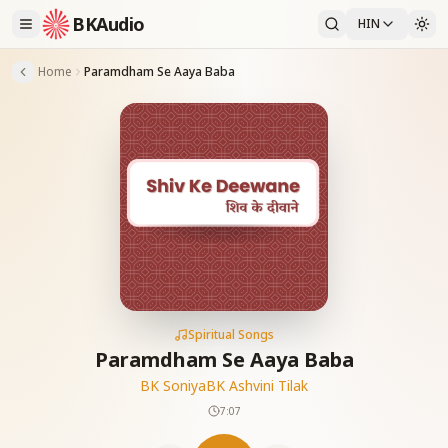
BKAudio
HIN
Home
Paramdham Se Aaya Baba
Spiritual Songs
Paramdham Se Aaya Baba
BK Soniya
BK Ashvini Tilak
7:07