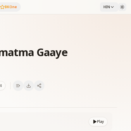
BKOne
HIN
amatma Gaaye
xt
Play