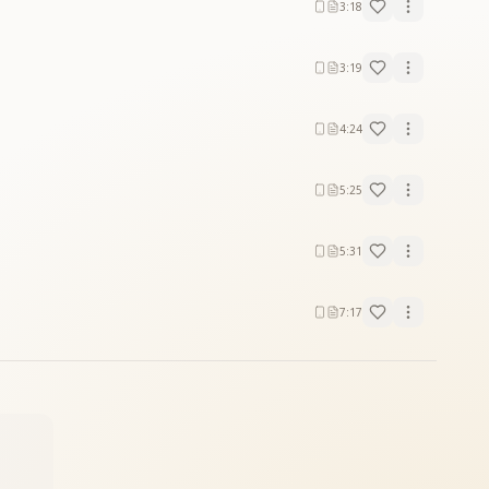
3:18
3:19
4:24
5:25
5:31
7:17