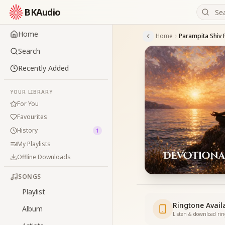
BKAudio
Home
Home
Search
Recently Added
YOUR LIBRARY
For You
Favourites
History
1
My Playlists
Offline Downloads
SONGS
Playlist
Ringtone Avail
Album
Listen & download ri