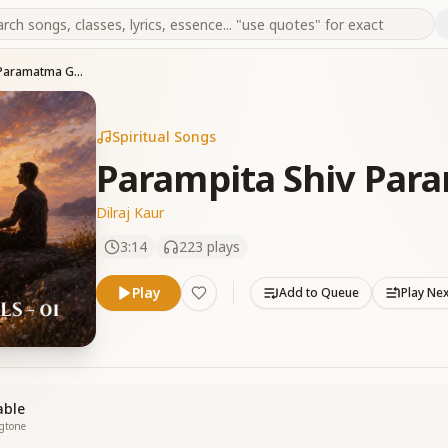
Parampita Shiv Paramatma Gaaye
Spiritual Songs
Parampita Shiv Par
Dilraj Kaur
3:14
223
plays
Play
Add to Queue
Play Ne
able
ngtone