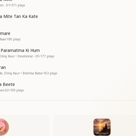
 हमको गले लगालो
ion - 01
•
371
plays
a Mite Tan Ka Kate
umare
-----------------
Maas
•
190
plays
v Paramatma Ki Hum
lraj Kaur • Devotional - 05
•
177
plays
ran
, Dilraj Kaur • Brahma Baba
•
163
plays
ya Beete
ban-02
•
109
plays