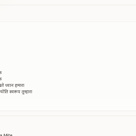
क
क
ते ध्यान हमारा
ोति स्वरूप तुम्हारा
ुम करते हो सदा क्षमा
 करो अपनालो
a Mite