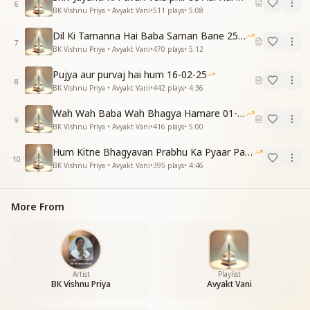
6
BK Vishnu Priya • Avyakt Vani
•
511
plays
•
5:08
Dil Ki Tamanna Hai Baba Saman Bane 25-01-2026
7
BK Vishnu Priya • Avyakt Vani
•
470
plays
•
5:12
Pujya aur purvaj hai hum 16-02-25
8
BK Vishnu Priya • Avyakt Vani
•
442
plays
•
4:36
Wah Wah Baba Wah Bhagya Hamare 01-02-2026
9
BK Vishnu Priya • Avyakt Vani
•
416
plays
•
5:00
Hum Kitne Bhagyavan Prabhu Ka Pyaar Paye Hai
10
BK Vishnu Priya • Avyakt Vani
•
395
plays
•
4:46
More From
Artist
Playlist
BK Vishnu Priya
Avyakt Vani