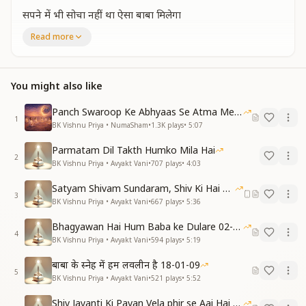
सपने में भी सोचा नहीं था ऐसा बाबा मिलेगा
परमात्मा की पालना से ही मन उपवन महकेगा
Read more
सतयुगी जीवन बन गई पावन बाबा के संग खेल रहे है खेल रहे है
परमात्मा स्वयं पालनहार मिला
प्रभु पालना में पल रहे है पल रहे है
You might also like
आदि अनादि स्वरूप में हम वृद्धि स्वरूप है सदा
स्वभाव का परिवर्तन हो समर्थी स्वरूप हो सदा
Panch Swaroop Ke Abhyaas Se Atma Mein Shakti
1
निर्मल हो या निर्माण है अपना स्वमान
BK Vishnu Priya • NumaSham
•
1.3K
plays
•
5:07
खुद को बदल दुनियां को बदल रहे है
Parmatam Dil Takth Humko Mila Hai
बदल रहे है
2
BK Vishnu Priya • Avyakt Vani
•
707
plays
•
4:03
परमात्मा स्वयं पालनहार मिला
प्रभु पालना में पल रहे है पल रहे है
Satyam Shivam Sundaram, Shiv Ki Hai Hum Santan 09-11-2025
शिक्षक बन करके वो हमें पढ़ाते है
3
BK Vishnu Priya • Avyakt Vani
•
667
plays
•
5:36
उनकी श्रीमत पर चल रहे है चल रहे है
Bhagyawan Hai Hum Baba ke Dulare 02-03-2025
4
BK Vishnu Priya • Avyakt Vani
•
594
plays
•
5:19
बाबा के स्नेह में हम लवलीन है 18-01-09
5
BK Vishnu Priya • Avyakt Vani
•
521
plays
•
5:52
Shiv Jayanti Ki Pavan Vela phir se Aai Hai 23-02-2025