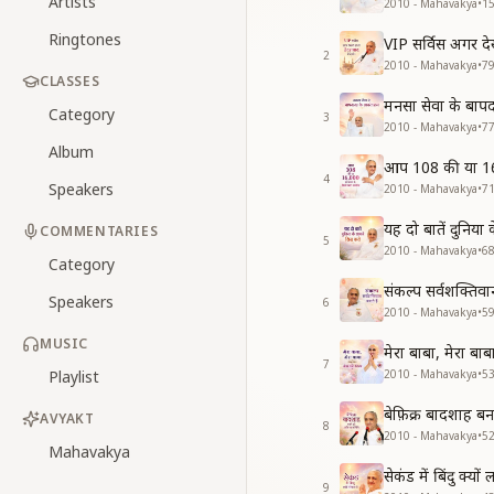
Artists
2010 - Mahavakya
•
1
Ringtones
VIP सर्विस अगर दे
2
2010 - Mahavakya
•
7
CLASSES
मनसा सेवा के बाप
Category
3
2010 - Mahavakya
•
7
Album
आप 108 की या 16
4
Speakers
2010 - Mahavakya
•
7
यह दो बातें दुनिय
COMMENTARIES
5
2010 - Mahavakya
•
6
Category
संकल्प सर्वशक्तिव
Speakers
6
2010 - Mahavakya
•
5
MUSIC
मेरा बाबा, मेरा 
7
Playlist
2010 - Mahavakya
•
5
बेफ़िक्र बादशाह 
AVYAKT
8
2010 - Mahavakya
•
5
Mahavakya
सेकंड में बिंदु क्य
9