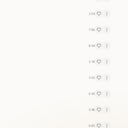
2:54
7:06
8:44
5:18
3:55
6:30
5:46
6:00