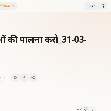
BKOne
HIN
माओं की पालना करो_31-03-
xt
4:51