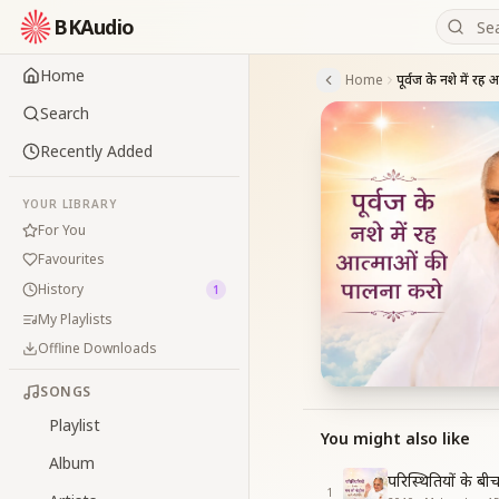
BKAudio
Home
Home
Search
Recently Added
YOUR LIBRARY
For You
Favourites
History
1
My Playlists
Offline Downloads
SONGS
Playlist
You might also like
Album
परिस्थितियों के ब
1