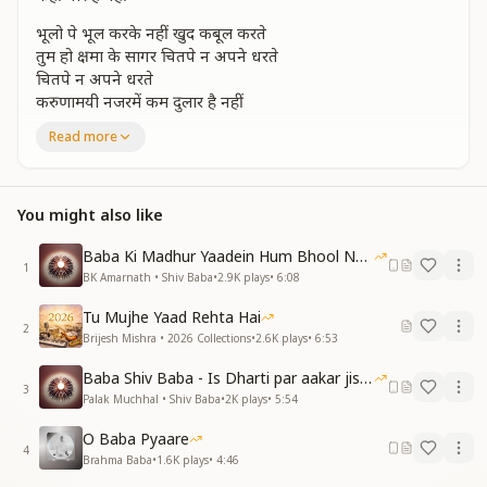
भूलो पे भूल करके नहीं खुद कबूल करते
तुम हो क्षमा के सागर चितपे न अपने धरते
चितपे न अपने धरते
करुणामयी नजरमें कम दुलार है नहीं
दुलार है नहीं
Read more
प्रभु आप की उदारता का पार है नहीं
कहीं पार है नहीं
ये चन्द्र सूर्य सारे धरती गगन सितारे
You might also like
ये लुत्फ ये नजारे जलवे है सब तुम्हारे
जलवे है सब तुम्हारे
Baba Ki Madhur Yaadein Hum Bhool Nahi Paate
1
कैसे कहूं की होता है दीदार क्यों नहीं
BK Amarnath • Shiv Baba
•
2.9K
plays
•
6:08
दीदार क्यों नहीं
Tu Mujhe Yaad Rehta Hai
प्रभु आप की उदारता का पार है नहीं
2
Brijesh Mishra • 2026 Collections
•
2.6K
plays
•
6:53
कहीं पार है नहीं
Baba Shiv Baba - Is Dharti par aakar jisne
रहते हो तुम कहीं पर रहती नजर है हमपर
3
Palak Muchhal • Shiv Baba
•
2K
plays
•
5:54
वरदानी हाथ तुम्हारे रहते हमारे सिरपर
रहते हमारे सिरपर
O Baba Pyaare
सदा साथ को करे न क्यों साकार है नहीं
4
Brahma Baba
•
1.6K
plays
•
4:46
साकार है नहीं