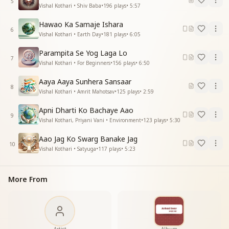
5
Vishal Kothari • Shiv Baba
•
196
plays
•
5:57
तूफा से कैसा डर
ए रूहानी राह अपनी
Hawao Ka Samaje Ishara
सुखद अपना सफर
6
Vishal Kothari • Earth Day
•
181
plays
•
6:05
साथ है शिव सदा संग में
तूफा से कैसा डर
Parampita Se Yog Laga Lo
7
ए रूहानी राह अपनी
Vishal Kothari • For Beginners
•
156
plays
•
6:50
सुखद अपना सफर
Aaya Aaya Sunhera Sansaar
दिल नशी ओ अपनी दुनिया
8
Vishal Kothari • Amrit Mahotsav
•
125
plays
•
2:59
ओ....
दिल नशी ओ अपनी दुनिया
Apni Dharti Ko Bachaye Aao
मिला यही संदेश रे
9
Vishal Kothari, Priyani Vani • Environment
•
123
plays
•
5:30
प्रभु पलकों की कश्ती में बैठे
हम तो चले निज देश रे
Aao Jag Ko Swarg Banake Jag
10
Vishal Kothari • Satyuga
•
117
plays
•
5:23
हम फरिश्ते देव होंगे
स्वर्ग होगा हमारा
प्रेम एकता स्नेह सब में
More From
होगा भाई चारा
हो....
हम फरिश्ते देव होंगे
स्वर्ग होगा हमारा