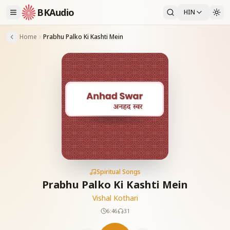
BKAudio
HIN
Home
Prabhu Palko Ki Kashti Mein
Spiritual Songs
Prabhu Palko Ki Kashti Mein
Vishal Kothari
6:46
31