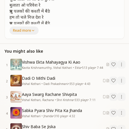
बुलाता ओ परिवेश रे
प्रभु पलकों की कश्ती में बैठे
हम तो चले निज देश रे
प्रभु पलकों की कश्ती में बैठे
हम तो चले निज देश रे
Read more
दुनिया से हम न्यारे
हो गए बन के प्रभु के प्यारे
You might also like
ले लिए ओ अपनी शरण में
दुनिया जिसको पुकारे
Vishwa Ekta Mahayagya Ki Aao
हो दुनिया से हम न्यारे
1
Kavita Krishnamurthy, Vishal Kothari • Ekta
•
513
plays
•
7:44
हो गए बन‌ के प्रभु के प्यारे
ले लिए ओ अपनी शरण में
Dadi O Mithi Dadi
दुनिया जिसको पुकारे
2
Vishal Kothari • Dadi Prakashmani
•
353
plays
•
4:43
निर्मल निच्श्वल मन को बनाना
हो .....
Aaya Swarg Rachane Shivpita
3
निर्मल निच्शल मन को बनाना
Vishal Kothari, Rachana • Shri Krishna
•
333
plays
•
7:11
मिला यही उपदेश हे
Sabka Pyara Shiv Pita Ka Jhanda
प्रभु पलको की‌‌ कश्ती में बैठे
4
Vishal Kothari • Jhanda
•
310
plays
•
4:32
हम तो चले निज देश रे
Shiv Baba Se Jiska
साथ है शिव सदा संग में