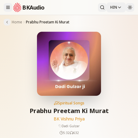
BKAudio
HIN
Home
Prabhu Preetam Ki Murat
Spiritual Songs
Prabhu Preetam Ki Murat
BK Vishnu Priya
Dadi Gulzar
5:32
632