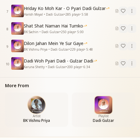
दिल से करते ये वंदन
Hriday Ko Moh Kar - O Pyari Dadi Gulzar
श्रद्धासुमन अर्पण
7
Harish Moyal • Dadi Gulzar
•
285
plays
•
5:58
है अमर तेरी यादें
वो प्यार की सौगातें
Shat Shat Naman Hai Tumko
8
कभी भूल न पाएंगे
BK Sachin • Dadi Gulzar
•
250
plays
•
5:00
वो बाते मुलाकाते
Dilon Jahan Mein Ye Sur Gaye
प्रभु प्यार जगानेवाली
9
BK Vishnu Priya • Dadi Gulzar
•
229
plays
•
5:48
तेरी वाणी सुहानी थी
दादी वो प्यारी दादी
Dadi Woh Pyari Dadi - Gulzar Dadi
सबकी जिंदगानी थी
10
Karuna Shetty • Dadi Gulzar
•
200
plays
•
6:34
प्रभु प्रीतम की मूरत
सूरत वो नुरानी थी
दादी वो प्यारी दादी
More From
सबकी जिंदगानी थी
प्रभु प्रीतम की मूरत
Artist
Playlist
BK Vishnu Priya
Dadi Gulzar