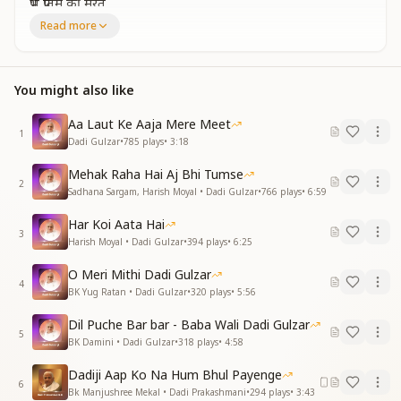
प्रभु प्रीतम की मूरत
Read more
दिल से करते ये वंदन
श्रद्धासुमन अर्पण
अपने ही सजाये थी
You might also like
प्रभु मिलनकी वो राते
अपने ही कराये थी
Aa Laut Ke Aaja Mere Meet
प्रभु से वो मुलाकाते
1
Dadi Gulzar
•
785
plays
•
3:18
कितनी सुखदाई वो दृष्टि वरदानी थी
दादी वो प्यारी दादी
Mehak Raha Hai Aj Bhi Tumse
सबकी जिंदगानी थी
2
Sadhana Sargam, Harish Moyal • Dadi Gulzar
•
766
plays
•
6:59
प्रभु प्रीतम की मूरत
Har Koi Aata Hai
हमने न सोचा था
3
Harish Moyal • Dadi Gulzar
•
394
plays
•
6:25
ये दिन भी आएगा
नदी सागर का संगम
O Meri Mithi Dadi Gulzar
4
यूंही फिहर जाएगा
BK Yug Ratan • Dadi Gulzar
•
320
plays
•
5:56
प्रभु मिलन की वेला
Dil Puche Bar bar - Baba Wali Dadi Gulzar
बीती कहानी थी
5
BK Damini • Dadi Gulzar
•
318
plays
•
4:58
दादी वो प्यारी दादी
सबकी जिंदगानी थी
Dadiji Aap Ko Na Hum Bhul Payenge
प्रभु प्रीतम की मूरत
6
Bk Manjushree Mekal • Dadi Prakashmani
•
294
plays
•
3:43