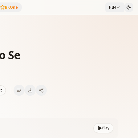
BKOne
HIN
o Se
xt
Play