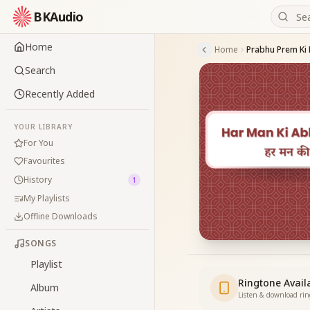
BKAudio
Home
Home
Prabhu Prem Ki 
Search
Recently Added
YOUR LIBRARY
For You
Favourites
History
1
My Playlists
Offline Downloads
SONGS
Playlist
Ringtone Avail
Album
Listen & download ri