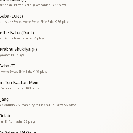
 Krishnamurthy • Saathi (Companion)
•
437
plays
 Baba (Duet)
an Kaur • Sweet Home Sweet Shiv Baba
•
276
plays
े यार से
ethe Baba (Duet).
n Kaur • Love - Prem
•
254
plays
को बदलेंगे हम
Prabhu Shukriya (F)
को बदलेंगे हम
yavaad
•
187
plays
रज देखे हम
Baba (F)
रज देखे हम
 Home Sweet Shiv Baba
•
119
plays
को बदलेंगे हम
in Teri Baaton Mein
 Prabhu Shukriya
•
108
plays
 Jaag
gar, Anubhav Suman • Pyare Prabhu Shukriya
•
95
plays
Gulab
an Ki Abhilasha
•
66
plays
a Sahara Mil Gaya