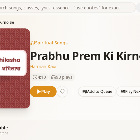
Kirno Se
Spiritual Songs
Prabhu Prem Ki Kirn
Harman Kaur
4:10
93
plays
Play
Add to Queue
Play Ne
able
ngtone