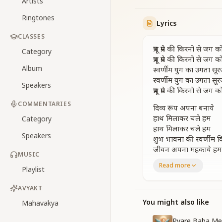
Artists
Ringtones
Lyrics
CLASSES
प्रभू प्रेम की किरनो से जग 
Category
प्रभू प्रेम की किरनो से जग 
Album
स्वर्णीम युग का उगता सूर
स्वर्णीम युग का उगता सूर
Speakers
प्रभू प्रेम की किरनो से जग 
COMMENTARIES
दिव्य रूप अपना बनाये
हाथ मिलाकर चले हम
Category
हाथ मिलाकर चले हम
Speakers
शुभ भावना की स्वर्णीम क
जीवन अपना महकाये हम
MUSIC
जीवन अपना महकाये हम
Read more
Playlist
शुभ आशाओ के दिव्य प्रभास
जग मे उजाला लाये हम
AVYAKT
जग मे उजाला लाये हम
करुणा दया क्षमा अपनाक
You might also like
Mahavakya
अमृत प्रेमका बरसाये हम
Pyare Baba Me