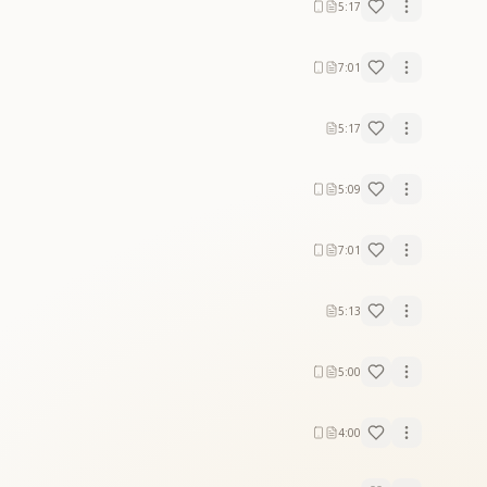
5:17
7:01
5:17
5:09
7:01
5:13
5:00
4:00