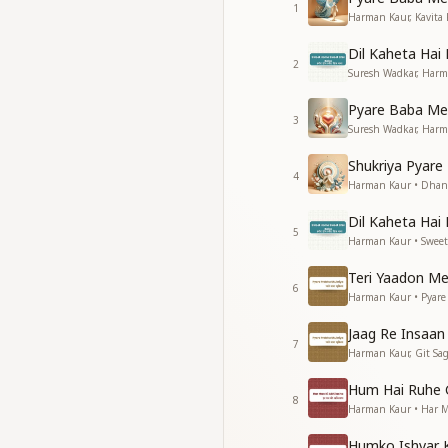
अमृत प्रेम का बरसाये हम
1
Harman Kaur, Kavita
बन वरदानी महादानी
ज्ञान के मोती लुटाये हम
Dil Kaheta Hai
ज्ञान के मोती लुटाये हम
2
Suresh Wadkar, Harm
मिटाके द्वेष अकस आपस म
Pyare Baba Me
स्वर्णीम युग को लाये हम
3
Suresh Wadkar, Harma
स्वर्णीम युग को लाये हम
प्रभू प्रेम की किरनो से जग 
Shukriya Pyare 
4
प्रभू प्रेम की किरनो से जग 
Harman Kaur • Dhan
स्वरणीम युग का उगता सू
Dil Kaheta Hai 
स्वरणीम युग का उगता सू
5
Harman Kaur • Sweet
प्रभू प्रेम की किरनो से जग 
Teri Yaadon Me
_
_
_
_
_
_
_
_
6
Harman Kaur • Pyare
Jaag Re Insaan
7
Harman Kaur, Git Sa
Hum Hai Ruhe 
8
Harman Kaur • Har M
Humko Ishvar K