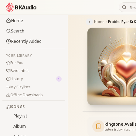
BKAudio
Home
Home
Search
Recently Added
YOUR LIBRARY
For You
Favourites
History
1
My Playlists
Offline Downloads
SONGS
Playlist
Ringtone Avail
Album
Listen & download ri