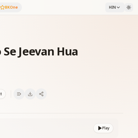
BKOne
HIN
o Se Jeevan Hua
xt
Play