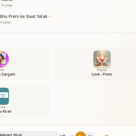
.1K
plays
bhu Prem ke Baat Nirali
1K
plays
tist
Playlist
a Sargam
Love - Prem
bum
u Kiran
 Jeevan Hua