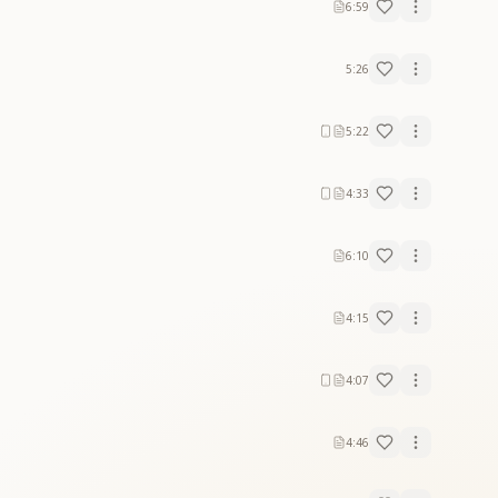
6:59
5:26
5:22
4:33
6:10
4:15
4:07
4:46