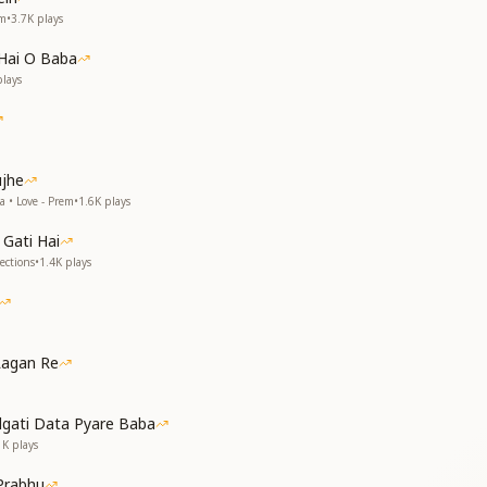
em
•
3.7K
plays
Hai O Baba
lays
,
,
ujhe
a • Love - Prem
•
1.6K
plays
Gati Hai
,
ections
•
1.4K
plays
Lagan Re
dgati Data Pyare Baba
1K
plays
Prabhu