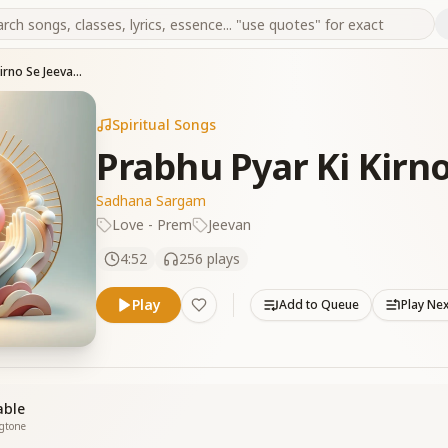
Prabhu Pyar Ki Kirno Se Jeevan Hua
Spiritual Songs
Prabhu Pyar Ki Kirn
Sadhana Sargam
Love - Prem
Jeevan
4:52
256
plays
Play
Add to Queue
Play Ne
able
ngtone