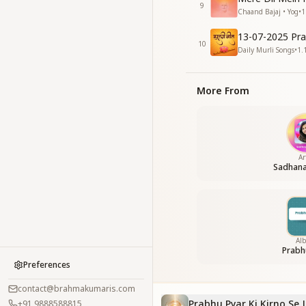
9
Chaand Bajaj • Yog
•
1
13-07-2025 Pra
10
Daily Murli Songs
•
1.
More From
Ar
Sadhan
Al
Prabh
Preferences
contact@brahmakumaris.com
Prabhu Pyar Ki Kirno Se
+91 9888588815