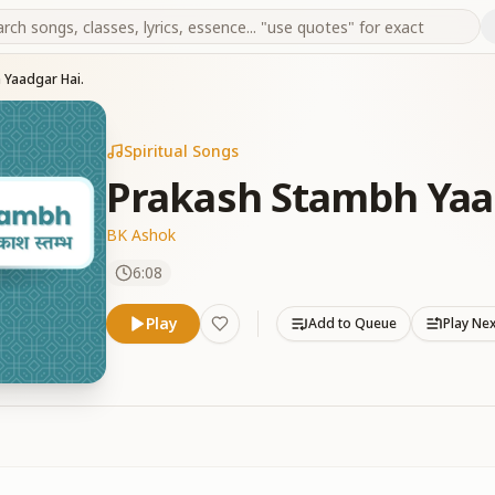
 Yaadgar Hai.
Spiritual Songs
Prakash Stambh Yaa
BK Ashok
6:08
Play
Add to Queue
Play Ne