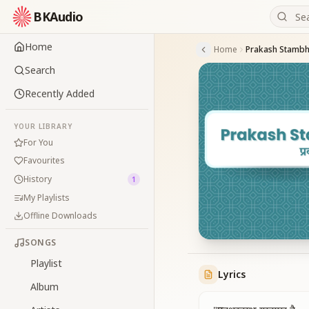
BKAudio
Home
Home
Prakash Stambh
Search
Recently Added
YOUR LIBRARY
For You
Favourites
History
1
My Playlists
Offline Downloads
SONGS
Playlist
Lyrics
Album