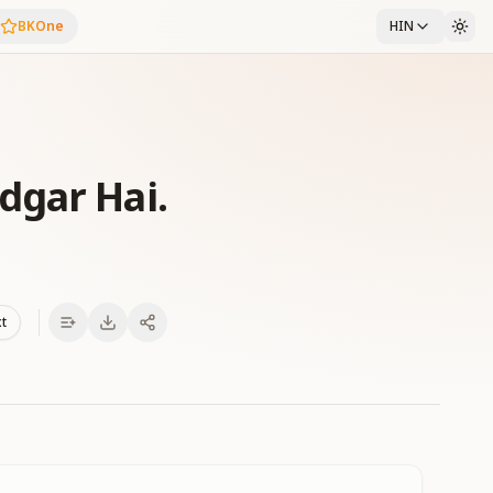
BKOne
HIN
dgar Hai.
xt