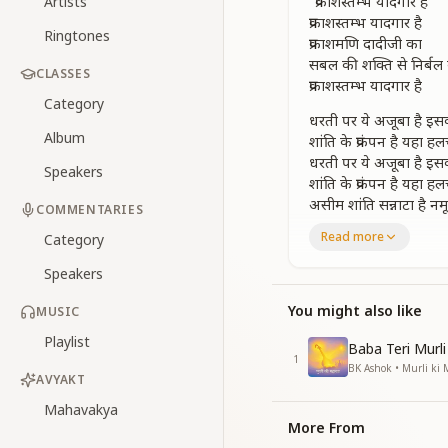
"प्रकाशस्तम्भ यादगार है
Artists
प्रकाशस्तम्भ यादगार है
Ringtones
प्रकाशमणि दादीजी का
सबल की शक्ति से निर्ब
CLASSES
प्रकाशस्तम्भ यादगार है
Category
धरती पर ये अजूबा है इस
Album
शांति के प्रकंपन है यहा
धरती पर ये अजूबा है इस
Speakers
शांति के प्रकंपन है यहा
असीम शांति सन्नाटा है
COMMENTARIES
सबल के शक्ति से निर्बल
Read more
Category
प्रकाशस्थभ यादगार है
Speakers
ममतामई मां का है प्यार प
बेहद का वैराग्य यहा खुशि
You might also like
MUSIC
ममतामई मां का है प्यार प
Playlist
बेहद का वैराग्य यहा खुशि
Baba Teri Murl
1
मिसाल एकांतऔर एकाना
BK Ashok • Murli ki
AVYAKT
मिसाल एकांतऔर एकानामी
सबल के शक्ति से निर्बल
Mahavakya
More From
प्रकाशस्तम्भ यादगार है