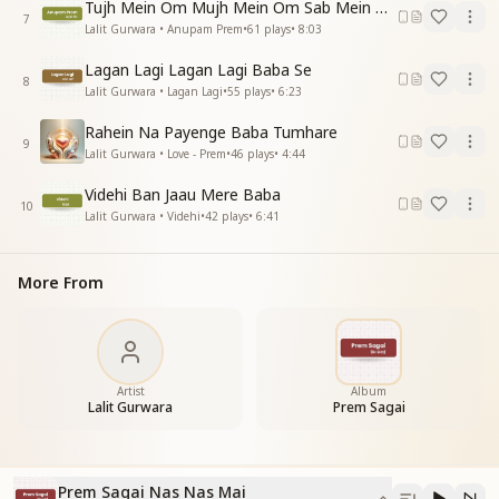
Tujh Mein Om Mujh Mein Om Sab Mein Om
आ.. आ ..
7
Lalit Gurwara • Anupam Prem
•
61
plays
•
8:03
योग लगाऊ मिलन मनाऊ
Lagan Lagi Lagan Lagi Baba Se
मै तेरी जोगन बन जाऊ
8
Lalit Gurwara • Lagan Lagi
•
55
plays
•
6:23
प्रभु तुमसे हो गयी प्रेम सगाई
नस नस में नस नस में
Rahein Na Payenge Baba Tumhare
नस नस में तू है समाया
9
Lalit Gurwara • Love - Prem
•
46
plays
•
4:44
नस नस में तू है समाया
नस नस में तू है समाया
Videhi Ban Jaau Mere Baba
10
प्रभु तुमसे प्रीत लगायी
Lalit Gurwara • Videhi
•
42
plays
•
6:41
नस नस में तू है समाया
नस नस में तू है समाया
More From
नस नस में तू है समाया
------------------"
Artist
Album
Lalit Gurwara
Prem Sagai
Prem Sagai Nas Nas Mai