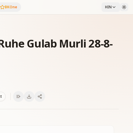
BKOne
HIN
uhe Gulab Murli 28-8-
xt