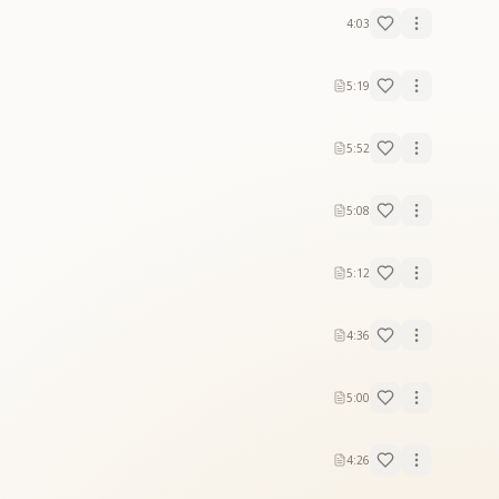
4:03
5:19
5:52
5:08
5:12
4:36
5:00
4:26