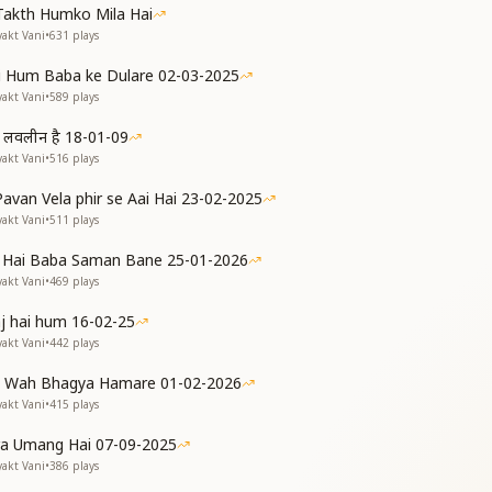
Takth Humko Mila Hai
शान
yakt Vani
•
631
plays
शान
 Hum Baba ke Dulare 02-03-2025
बा के संग
yakt Vani
•
589
plays
हम
 हम लवलीन है 18-01-09
लाब
yakt Vani
•
516
plays
न
 Pavan Vela phir se Aai Hai 23-02-2025
yakt Vani
•
511
plays
a Hai Baba Saman Bane 25-01-2026
क्तिजीवन मुक्ति का
yakt Vani
•
469
plays
ी पाते सदा
न
aj hai hum 16-02-25
yakt Vani
•
442
plays
 Wah Bhagya Hamare 01-02-2026
लाब
yakt Vani
•
415
plays
न
a Umang Hai 07-09-2025
yakt Vani
•
386
plays