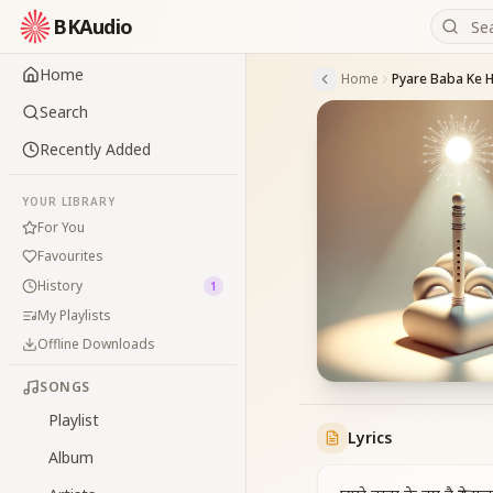
BKAudio
Home
Home
Search
Recently Added
YOUR LIBRARY
For You
Favourites
History
1
My Playlists
Offline Downloads
SONGS
Playlist
Lyrics
Album