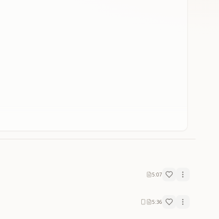
5:07
5:36