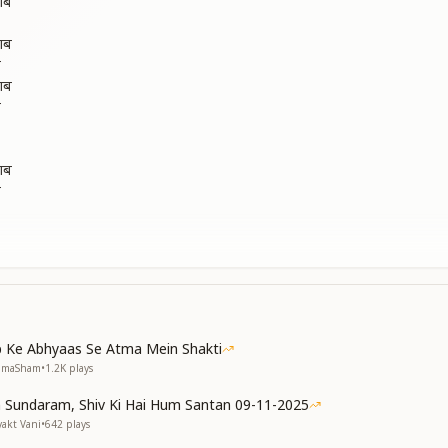
लाब
लाब
न
लाब
न
लाब
न
ै काम
ै काम
 Ke Abhyaas Se Atma Mein Shakti
स्वमान
NumaSham
•
1.2K
plays
लाब
न
 Sundaram, Shiv Ki Hai Hum Santan 09-11-2025
yakt Vani
•
642
plays