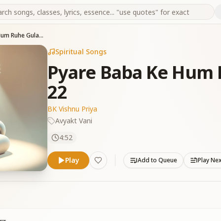
Pyare Baba Ke Hum Ruhe Gulab Murli 28-8-22
Spiritual Songs
Pyare Baba Ke Hum R
22
BK Vishnu Priya
Avyakt Vani
4:52
Play
Add to Queue
Play Ne