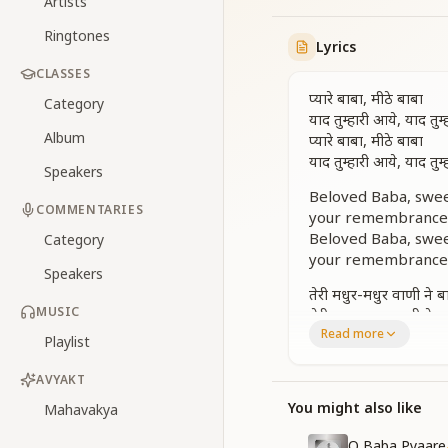
Artists
Ringtones
Lyrics
CLASSES
प्यारे बाबा, मीठे बाबा
Category
याद तुम्हारी आये, याद तुम
Album
प्यारे बाबा, मीठे बाबा
याद तुम्हारी आये, याद तुम
Speakers
Beloved Baba, swe
COMMENTARIES
your remembrance
Beloved Baba, swe
Category
your remembrance
Speakers
तेरी मधुर-मधुर वाणी ने बा
MUSIC
तेरी मधुर-मधुर वाणी ने बा
Read more
तेरे एक-एक कर्म ने बाबा,
Playlist
हम सब बच्चे ओ ब्रह्मा बा
हम सब बच्चे ओ ब्रह्मा बाब
AVYAKT
याद तुम्हारी आये
You might also like
Mahavakya
Your sweet, sweet 
O Baba Pyaare