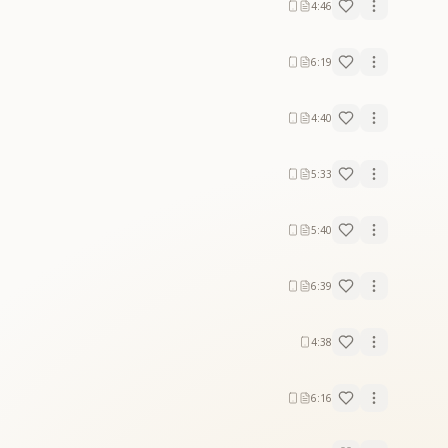
4:46
6:19
4:40
5:33
5:40
6:39
4:38
6:16