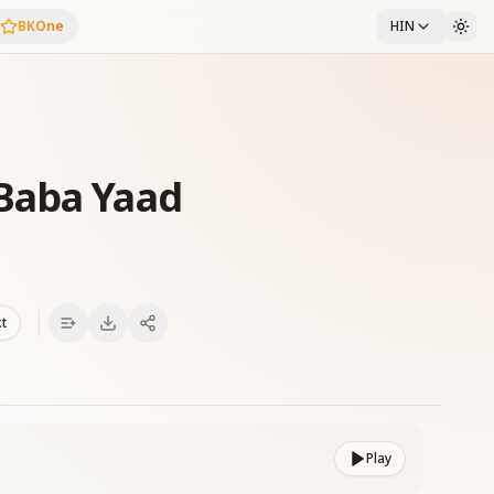
BKOne
HIN
Baba Yaad
xt
Play