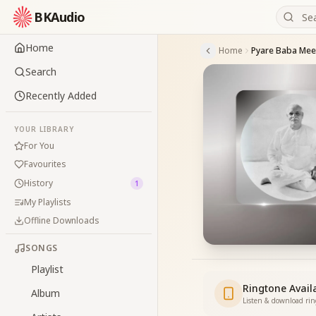
BKAudio
Home
Home
Pyare Baba Mee
Search
Recently Added
YOUR LIBRARY
For You
Favourites
History
1
My Playlists
Offline Downloads
SONGS
Playlist
Ringtone Avail
Album
Listen & download ri