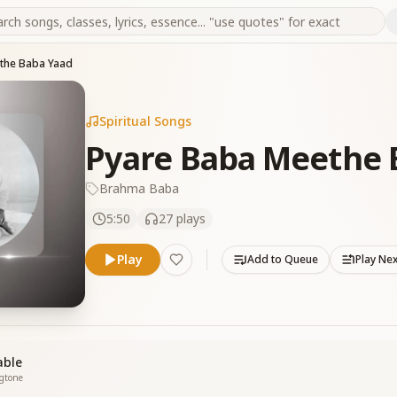
the Baba Yaad
Spiritual Songs
Pyare Baba Meethe 
Brahma Baba
5:50
27
plays
Play
Add to Queue
Play Ne
able
ngtone