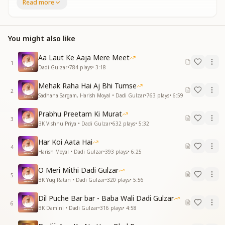
Read more
को दीवानी हो गई
यज्ञ सेवा करते करते आसमानी हो गई
आसमानी हो गई
You might also like
मर्ज होती थी स्वयं इमर्ज बाबा करती थी
खुद को पीछे रख खुदा को खुद से आगे करती थी
Aa Laut Ke Aaja Mere Meet
1
त्याग का भी त्याग करके
Dadi Gulzar
•
784
plays
•
3:18
त्याग का भी त्याग करके
Mehak Raha Hai Aj Bhi Tumse
तरसे खुद ही सो गई
2
Sadhana Sargam, Harish Moyal • Dadi Gulzar
•
763
plays
•
6:59
तरसे खुद ही सो गई
यज्ञ सेवा करते करते
Prabhu Preetam Ki Murat
आसमानी हो गई
3
BK Vishnu Priya • Dadi Gulzar
•
632
plays
•
5:32
आसमानी हो गई
Har Koi Aata Hai
देखा सबने उनके जीवन की बहुत उदारता
4
Harish Moyal • Dadi Gulzar
•
393
plays
•
6:25
खुद छिपी रहती खुदा उनसे ही था निहारता
आत्माएं खुद खुदा से सबकी सब मिलाई है
O Meri Mithi Dadi Gulzar
5
अपनी भी कोई है इच्छा कभी नही बताई है
BK Yug Ratan • Dadi Gulzar
•
320
plays
•
5:56
मीठी दादी बाप दादा
Dil Puche Bar bar - Baba Wali Dadi Gulzar
मीठी दादी बाप दादा
6
BK Damini • Dadi Gulzar
•
316
plays
•
4:58
की निशानी हो गई
यज्ञ सेवा करते करते आसमानी हो गई