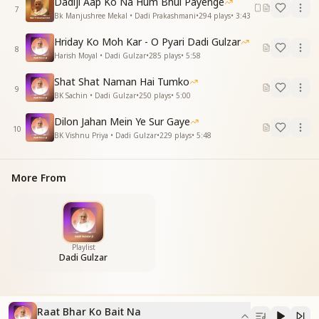
Dadiji Aap Ko Na Hum Bhul Payenge
यज्ञ सेवा करते करते आसमानी हो गई
7
Bk Manjushree Mekal • Dadi Prakashmani
•
294
plays
•
3:43
आसमानी हो गई
आसमानी हो गई
Hriday Ko Moh Kar - O Pyari Dadi Gulzar
8
Harish Moyal • Dadi Gulzar
•
285
plays
•
5:58
Shat Shat Naman Hai Tumko
9
BK Sachin • Dadi Gulzar
•
250
plays
•
5:00
Dilon Jahan Mein Ye Sur Gaye
10
BK Vishnu Priya • Dadi Gulzar
•
229
plays
•
5:48
More From
Playlist
Dadi Gulzar
Raat Bhar Ko Bait Na