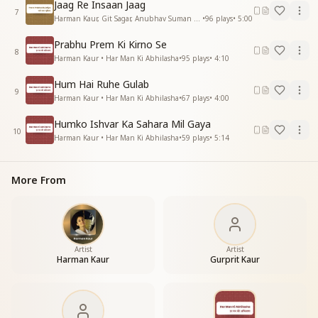
शिव में अगणित गुण है शिव की प्रीत है खरी
Jaag Re Insaan Jaag
7
शिव में अगणित गुण है शिव की प्रीत है खरी
Harman Kaur, Git Sagar, Anubhav Suman • Pyare Prabhu Shukriya
•
96
plays
•
5:00
रब को पसंद है पाकीज़गी
Prabhu Prem Ki Kirno Se
रब को पसंद है पाकीज़गी
8
Harman Kaur • Har Man Ki Abhilasha
•
95
plays
•
4:10
अचार हो पावन विचार हो पावन पावन
Hum Hai Ruhe Gulab
व्यवहार हो पावन व्यापार हो पावन
9
Harman Kaur • Har Man Ki Abhilasha
•
67
plays
•
4:00
अचार हो पावन विचार हो पावन
व्यवहार हो पावन व्यापार हो पावन
Humko Ishvar Ka Sahara Mil Gaya
पाकीज़गी में रहती है फूलोकी ताजगी
10
Harman Kaur • Har Man Ki Abhilasha
•
59
plays
•
5:14
पाकीज़गी में रहती है फूलोकी ताजगी
रब को पसंद है पाकीज़गी
Purity brings peace
More From
Peace brings love
Love brings us happiness
and happy family
रब को पसंद है पाकीज़गी
रब को पसंद है पाकीज़गी
Artist
Artist
Harman Kaur
Gurprit Kaur
_
_
_
_
_
_
_
_