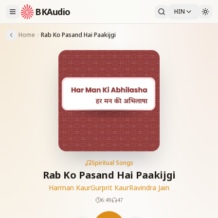
BKAudio
HIN
Home
Rab Ko Pasand Hai Paakijgi
Spiritual Songs
Rab Ko Pasand Hai Paakijgi
Harman Kaur
Gurprit Kaur
Ravindra Jain
6:49
47