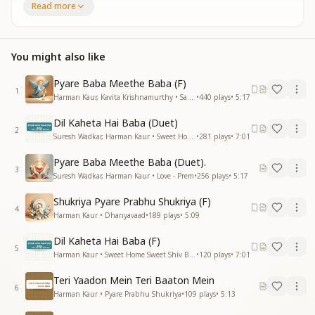
Read more
पावनता से मुख पर आई दिव्य रोशनी
रब को पसंद है पाकीज़गी
रब को पसंद है पाकीज़गी
You might also like
(। )
रब नेक पाक बंदों को मिलता है आप ही
Pyare Baba Meethe Baba (F)
रब नेक पाक बंदों को मिलता है आप ही
1
Harman Kaur, Kavita Krishnamurthy • Saathi (Companion)
•
440
plays
•
5:17
रब को पसंद है पाकीज़गी
रब को पसंद है पाकीज़गी
Dil Kaheta Hai Baba (Duet)
Purity brings peace
2
Suresh Wadkar, Harman Kaur • Sweet Home Sweet Shiv Baba
•
281
plays
•
7:01
Peace brings love
Love brings us happiness
Pyare Baba Meethe Baba (Duet).
3
and happy family
Suresh Wadkar, Harman Kaur • Love - Prem
•
256
plays
•
5:17
रब को पसंद है पाकीज़गी
Shukriya Pyare Prabhu Shukriya (F)
रब को पसंद है पाकीज़गी
4
Harman Kaur • Dhanyavaad
•
189
plays
•
5:09
पावनता हो नातो में पावनता हो बातो में
Dil Kaheta Hai Baba (F)
पावनता हो दिनों में पावनता हो रातों में
5
Harman Kaur • Sweet Home Sweet Shiv Baba
•
120
plays
•
7:01
पावनता हो
एक घरमे संग संग रहकर
Teri Yaadon Mein Teri Baaton Mein
दृढ़ संयम की सीढ़ी पर
6
Harman Kaur • Pyare Prabhu Shukriya
•
109
plays
•
5:13
शिव से लगन लगाओ तुम राजयोगी