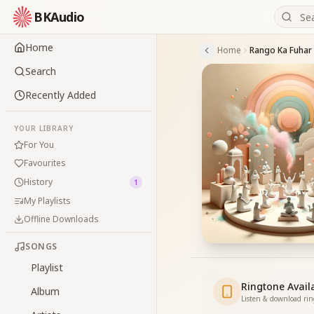
BKAudio
Home
Home
Rango Ka Fuhar 
Search
Recently Added
YOUR LIBRARY
For You
Favourites
History
1
My Playlists
Offline Downloads
SONGS
Playlist
Ringtone Avail
Album
Listen & download ri