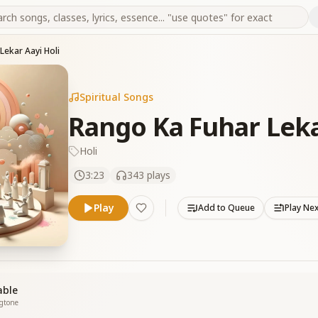
Lekar Aayi Holi
Spiritual Songs
Rango Ka Fuhar Leka
Holi
3:23
343
plays
Play
Add to Queue
Play Ne
able
ngtone