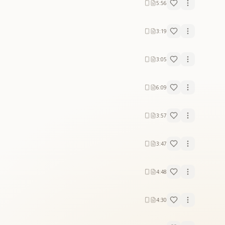
5:56
3:19
3:05
6:09
3:57
3:47
4:48
4:30