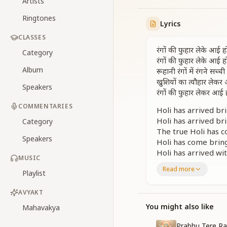
Artists
Ringtones
Lyrics
CLASSES
रंगों की फुहार लेके आई
Category
रंगों की फुहार लेके आई
Album
रूहानी रंगों में रंगने सच्
खुशियों का त्यौहार लेक
Speakers
रंगों की फुहार लेकर आई
COMMENTARIES
Holi has arrived br
Holi has arrived br
Category
The true Holi has co
Speakers
Holi has come bring
Holi has arrived wit
MUSIC
Read more
बुराई को जलाते जाओ कह
Playlist
खुशियों को लूटाते जाओ क
बुराई को जलाते जाओ कह
AVYAKT
खुशियों को लूटाते जाओ क
You might also like
Mahavakya
रूठों को मनाते जाओ कहत
बिछड़ों को मिलाते जाओ क
Prabhu Tere R