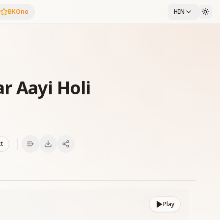
BKOne
HIN
r Aayi Holi
xt
Play