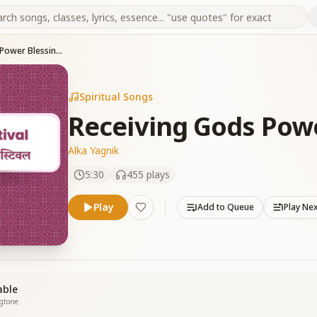
Receiving Gods Power Blessing (F)
Spiritual Songs
Receiving Gods Powe
Alka Yagnik
5:30
455
plays
Play
Add to Queue
Play Ne
able
ngtone