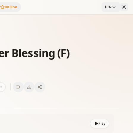
BKOne
HIN
r Blessing (F)
xt
Play