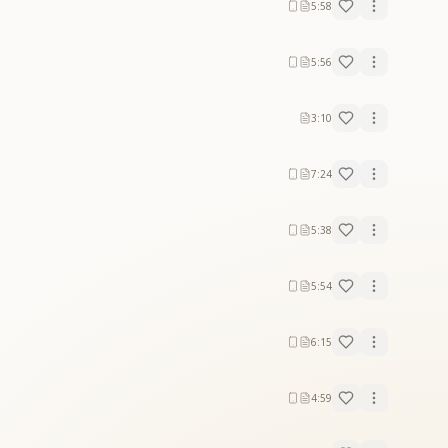
5:58
5:56
3:10
7:24
5:38
5:54
6:15
4:59