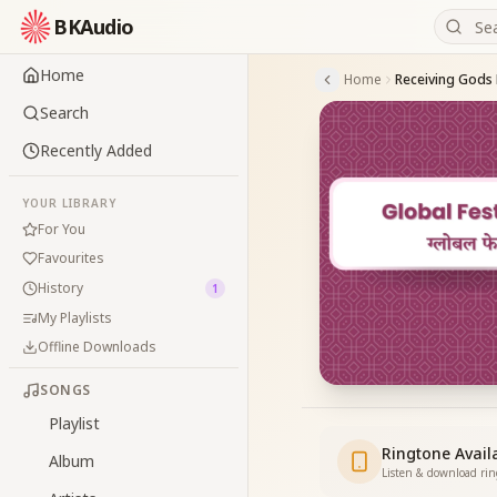
BKAudio
Home
Home
Search
Recently Added
YOUR LIBRARY
For You
Favourites
History
1
My Playlists
Offline Downloads
SONGS
Playlist
Ringtone Avail
Album
Listen & download ri