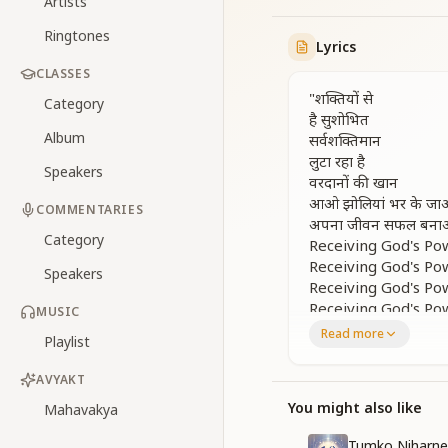
Artists
Ringtones
Lyrics
CLASSES
"शक्तियों से
Category
है सुशोभित
Album
सर्वशक्तिमान
लुटा रहा है
Speakers
वरदानों की खान
आओ झोलियां भर के ज
COMMENTARIES
अपना जीवन सफल बन
Category
Receiving God's Po
Receiving God's Po
Speakers
Receiving God's Po
Receiving God's Po
MUSIC
Read more
Playlist
नाथ तृष्णा में
ना माया में
AVYAKT
ना बाधा में
ना बंधन में
You might also like
Mahavakya
जीवन रखदे प्रभु के शरण म
Tumko Niharne