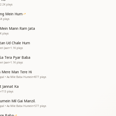
में
2.2K
plays
ang Mein Hum
wer and Blessings
5K
plays
wer and Blessings
wer and Blessings
 Mein Mann Ram Jata
wer and Blessings
4K
plays
नव
atan Ud Chale Hum
eri Jaan
•
1.1K
plays
तो
Sa Tera Pyar Baba
eri Jaan
•
1.1K
plays
ले
ले
 Mere Man Tere Hi
opal • Aa Mile Baba Humein
•
877
plays
t Jannat Ka
wer and Blessings
a
•
713
plays
wer and Blessings
umein Mil Gai Manzil.
wer and Blessings
opal • Aa Mile Baba Humein
•
577
plays
wer and Blessings
re Baba