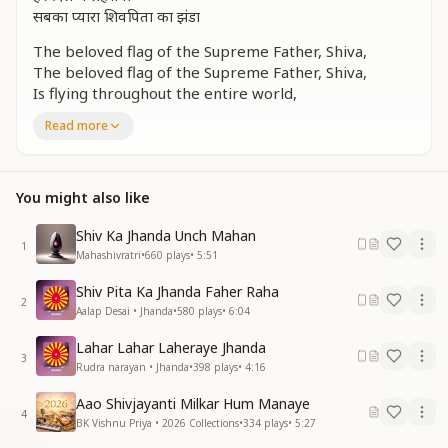
सबका प्यारा शिवपिता का झंडा
The beloved flag of the Supreme Father, Shiva,
The beloved flag of the Supreme Father, Shiva,
Is flying throughout the entire world,
The sacred flag waving everywhere,
Read more
Waving in every heart,
Waving in every heart,
The beloved flag of the Supreme Father, Shiva.
You might also like
ये सबसे ही महान है
सारे जग की ये शान है
Shiv Ka Jhanda Unch Mahan
1
ये सबसे ही महान है
Mahashivratri
•
660
plays
•
5:51
सारे जग की ये शान है
Shiv Pita Ka Jhanda Faher Raha
ज्योतीबिंदू इसका निशान
2
Aalap Desai • Jhanda
•
580
plays
•
6:04
सुख शांती का वरदान है
प्रेम एकता संदेशा सुनाकर
Lahar Lahar Laheraye Jhanda
प्रेम का पाठ पढ़ा रहा
3
Rudra narayan • Jhanda
•
398
plays
•
4:16
प्रेम एकता संदेशा सुनाकर
प्रेम का पाठ पढ़ा रहा
Aao Shivjayanti Milkar Hum Manaye
4
लहर लहर कर पावन झंडा
BK Vishnu Priya • 2026 Collections
•
334
plays
•
5:27
हर दिल में लहराया