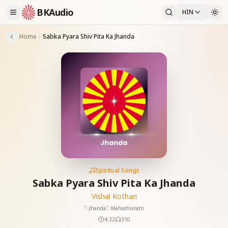
BKAudio
HIN
Home
Sabka Pyara Shiv Pita Ka Jhanda
Spiritual Songs
Sabka Pyara Shiv Pita Ka Jhanda
Vishal Kothari
Jhanda
Mahashivratri
4:32
310