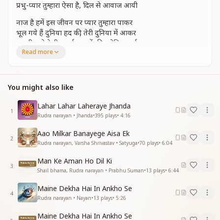
प्रभु-प्यार तुम्हारा ऐसा है, दिल से आवाज आयी
नाज है हमें इस जीवन पर प्यार तुम्हारा पाकर
भूल गये हैं दुनिया हद की, तेरी दुनिया में आकर
तकदीर जो ऐसी बनाई, जन्मों की ज्योति जगाई
Read more
प्रभु-प्यार तुम्हारा ऐसा है, दिल से आवाज़ आयी"
You might also like
Lahar Lahar Laheraye Jhanda
1
Rudra narayan • Jhanda
•
395
plays
•
4:16
Aao Milkar Banayege Aisa Ek
2
Rudra narayan, Varsha Shrivastav • Satyuga
•
70
plays
•
6:04
Man Ke Aman Ho Dil Ki
3
Shail bhama, Rudra narayan • Prabhu Suman
•
13
plays
•
6:44
Maine Dekha Hai In Ankho Se
4
Rudra narayan • Nayan
•
13
plays
•
5:26
Maine Dekha Hai In Ankho Se