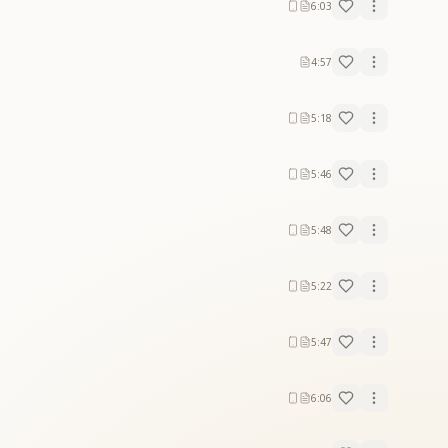
6:03
4:57
5:18
5:46
5:48
5:22
5:47
6:06