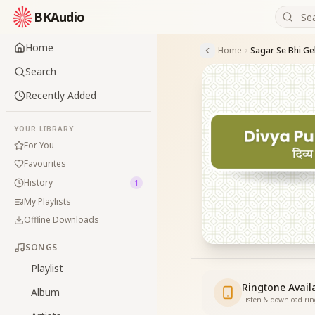
BKAudio
Home
Home
Search
Recently Added
YOUR LIBRARY
For You
Favourites
History
1
My Playlists
Offline Downloads
SONGS
Playlist
Ringtone Avail
Album
Listen & download ri