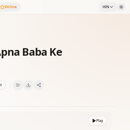
BKOne
HIN
Apna Baba Ke
xt
Play