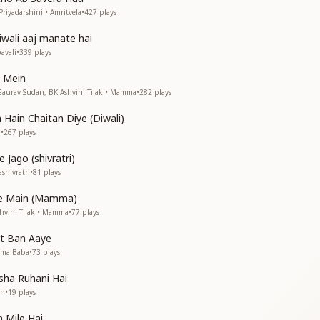
बा के संग प्यार
riyadarshini • Amritvela
•
427
plays
iwali aaj manate hai
बाबा के ही संग
avali
•
339
plays
भु के संग का रंग
e Mein
 बाबा ही संसार
aurav Sudan, BK Ashvini Tilak • Mamma
•
282
plays
बा के संग प्यार
ain Chaitan Diye (Diwali)
a
•
267
plays
 इंसान को भटकाया
Jago (shivratri)
सन्मार्ग दिखाया
shivratri
•
81
plays
बा आपका सच्चा ज्ञान ही बाबा
ne Main (Mamma)
बा के संग प्यार
hvini Tilak • Mamma
•
77
plays
ैसे गले में हाथ
t Ban Aaye
बा के संग प्यार
hma Baba
•
73
plays
sha Ruhani Hai
an
•
19
plays
 Mile Hai