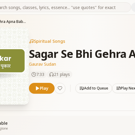
Sagar Se Bhi Gehra Apna Baba Ke
Spiritual Songs
Sagar Se Bhi Gehra 
Gaurav Sudan
7:33
21
plays
Play
Add to Queue
Play Ne
able
ngtone