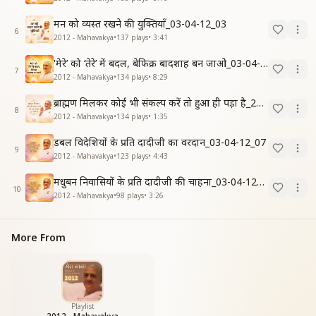
मन को व्यस्त रखने की युक्तियाँ_03-04-12_03
6
2012 - Mahavakya
•
137
plays
•
3:41
'मेरे’ को ‘तेरे’ में बदल, बेफिक्र बादशाह बन जाओ_03-04-12
7
2012 - Mahavakya
•
134
plays
•
8:29
ब्राह्मण मिलकर कोई भी संकल्प करें तो हुआ ही पड़ा है_20-03-12
8
2012 - Mahavakya
•
134
plays
•
1:35
डबल विदेशियों के प्रति दादीजी का वरदान_03-04-12_07
9
2012 - Mahavakya
•
123
plays
•
4:43
मधुबन निवासियों के प्रति दादीजी की चाहना_03-04-12_06
10
2012 - Mahavakya
•
98
plays
•
3:26
More From
Playlist